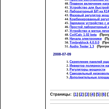
Плавное включение нагр
Устройство для быстрой
Лабораторный БП на К1
Фазовый регулятор мощ
Комбинированный регу
Зарядное устройство с 
Простой лабораторный 
Устройство и метод леч
CoilCalc 1.02 beta
(Прогр
Начала электроники
(Пр
Timbreblock 4.0.0.0
(Про
Audio Tester 1.3
(Програ
2008-07-09
Скрепление панелей ра
Инвертор полярности н
Регуляторы мощности
Самодельный низковол
Дополнительные площад
Страницы: [
1
] [
2
] [
3
] [
4
] [
5
] [
6
] [