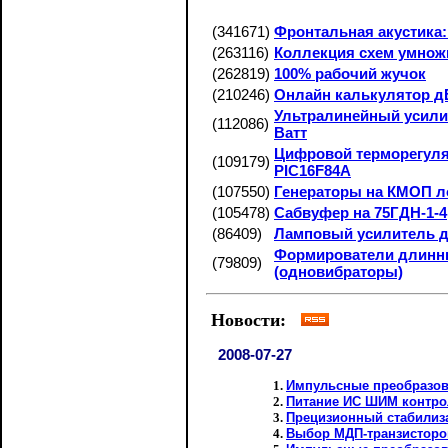
(341671)
Фронтальная акустика:
(263116)
Коллекция схем умнож
(262819)
100% рабочий жучок
(210246)
Онлайн калькулятор дБ
Ультралинейный усили
(112086)
Ватт
Цифровой терморегуля
(109179)
PIC16F84A
(107550)
Генераторы на КМОП л
(105478)
Сабвуфер на 75ГДН-1-4
(86409)
Ламповый усилитель 
Формирователи длинн
(79809)
(одновибраторы)
Новости:
2008-07-27
Импульсные преобразов
Питание ИС ШИМ контро
Прецизионный стабилиз
Выбор МДП-транзисторо