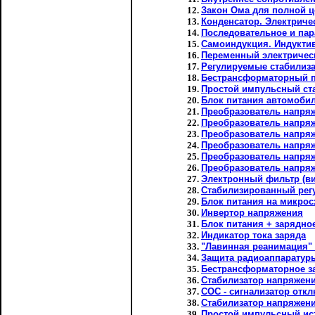
Закон Ома для полной ц
Конденсатор. Электриче
Последовательное и пар
Самоиндукция. Индукти
Переменный электричес
Регулируемые стабилиз
Бестрансформаторный п
Простой импульсный ст
Блок питания автомобил
Преобразователь напряж
Преобразователь напряже
Преобразователь напряже
Преобразователь напряж
Преобразователь напряж
Преобразователь напряже
Электронный фильтр (ви
Стабилизированный регу
Блок питания на микрос
Инвертор напряжения
Блок питания + зарядное
Индикатор тока заряда
"Лавинная реанимация" 
Защита радиоаппаратур
Бестрансформаторное з
Стабилизатор напряжени
СОС - сигнализатор отк
Стабилизатор напряжени
Простой импульсный ист