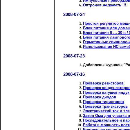
Импульсные преобразов
Оптронов не жалеть !!!
2008-07-24
Простой регулятор мощ
Блок питания для дома
Блок питания 0 … 30 в 
Блок питания ламповог
Герметичные свинцово-
Использование ИС семей
2008-07-23
Добавлены журналы "Ради
2008-07-16
Проверка резисторов
Проверка конденсаторо
Проверка катушек индук
Проверка диодов
Проверка тиристоров
Проверка транзисторов
Электрический ток и эл
Закон Ома для участка 
Последовательное и па
Работа и мощность пост
Внутреннее сопротивлен