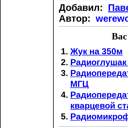
Добавил:
Пав
Автор:
werewo
Вас
Жук на 350м
Радиоглушак
Радиопередат
МГЦ
Радиопереда
кварцевой с
Радиомикроф