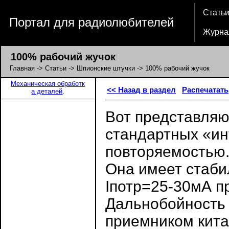
Стать
Портал для радиолюбителей
Журна
100% рабочий жучок
Главная
->
Статьи
->
Шпионские штучки
-> 100% рабочий жучок
Механическая обработк
<< Назад в раздел
Распечатать
а деталей
.
Вот представляю
стандартных «ин
повторяемостью
Она имеет стаб
Iпотр=25-30мА п
Дальнобойность 
приемником кита