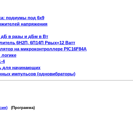
ка: подиумы под 6х9
ожителей напряжения
дБ в разы и дБм в Вт
литель 6Н2П, 6П14П Рвых=12 Ватт
лятор на микроконтроллере PIC16F84A
 логике
-4
ь для начинающих
нных импульсов (одновибраторы)
сия)
(Программа)