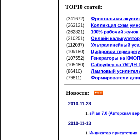
TOP10 статей:
(341672)
Фронтальная акусти
(263121)
Коллекция схем умн
(262821)
100% рабочий жучок
(210251)
Онлайн калькулятор 
(112087)
Ультралинейный уси
(109180)
Цифровой терморегу
(107552)
Генераторы на КМОП
(105480)
Сабвуфер на 75ГДН-1
(86410)
Ламповый усилител
(79811)
Формирователи дли
Новости:
2010-11-28
sPlan 7.0 (Авторская вер
2010-11-13
Индикатор присутствия