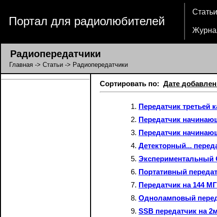
Стать
Портал для радиолюбителей
Журна
Радиопередатчики
Главная
->
Статьи
-> Радиопередатчики
Сортировать по:
Дате добавлен
Передатчик третьей к
Передатчик начинаю
Передатчик начинаю
Детекторный... перед
Экспериментальный 
Портативный переда
Передатчик на 144 М
Одноламповый переда
SSB передатчик на 2м