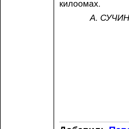
килоомах.
А. СУЧИН