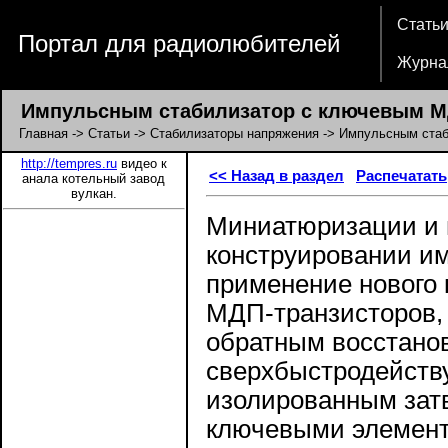
Стать
Портал для радиолюбителей
Журна
Импульсным стабилизатор с ключевым МД
Главная
->
Статьи
->
Стабилизаторы напряжения
-> Импульсным стаб
http://tempres.ru
видео к
<< Назад в раздел
Распечатать
анала котельный завод
вулкан.
Миниатюризации и 
конструировании им
применение нового
МДП-транзисторов,
обратным восстано
сверхбыстродейств
изолированным зат
ключевыми элемент