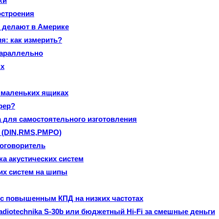
ки
остроения
о делают в Америке
я: как измерить?
параллельно
ях
 маленьких ящиках
фер?
а для самостоятельного изготовления
 (DIN,RMS,PMPO)
оговоритель
ка акустических систем
ких систем на шипы
т с повышенным КПД на низких частотах
diotechnikа S-30b или бюджетный Hi-Fi за смешные деньги