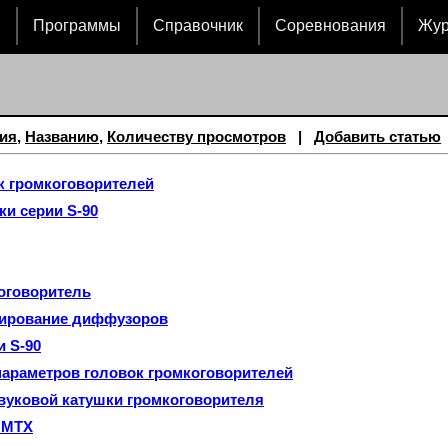
и
Программы
Справочник
Соревнования
Жу
ия
,
Названию
,
Количеству просмотров
|
Добавить статью
к громкоговорителей
ки серии S-90
оговоритель
ирование диффузоров
и S-90
араметров головок громкоговорителей
звуковой катушки громкоговорителя
 MTX