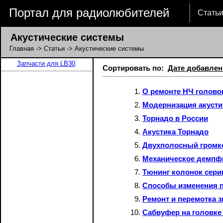
Портал для радиолюбителей
Стать
Акустические системы
Главная
->
Статьи
-> Акустические системы
Запчасти для LB30
.
Сортировать по:
Дате добавлен
О ремонте НЧ голово
Модернизация акусти
Торнадо в России
Акустика Торнадо
Двухполосный громк
Механическое демпф
Тюнинг колонок сери
Способы изменения п
Ремонт и перемотка 
Сабвуфер на головке