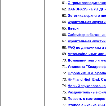
О громкоговорителях
BANDPASS на 75ГДН-
Эстетика верхнего пи
Фронтальная акуксти
Двери
Сабвуфер в багажник
Фронтальная акустик
FAQ по динамикам и
Автомобильные или
Домашний театр и му
Установка "Квадро э
Оформим! JBL Speak
Hi-Fi and High End: С
Новый звукопоглоща
Разделительные фил
Повесть о настоящем
Второе дыхание 75АС-