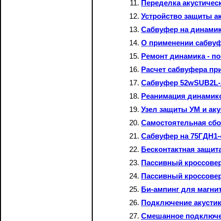
Переделка акустичес
Устройство защиты а
Сабвуфер на динамик
О применении сабвуф
Ремонт динамика - по
Расчет сабвуфера пр
Сабвуфер 52wSUB2L-
Реанимация динамик
Узел защиты УМ и аку
Самостоятельная сбо
Сабвуфер на 75ГДН1-
Бесконтактная защит
Пассивный кроссовер
Пассивный кроссовер
Би-ампинг для магни
Подключение акусти
Смешанное подключен