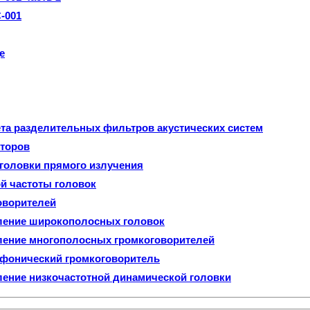
-001
е
та разделительных фильтров акустических систем
рторов
головки прямого излучения
й частоты головок
оворителей
ление широкополосных головок
ление многополосных громкоговорителей
фонический громкоговоритель
ение низкочастотной динамической головки