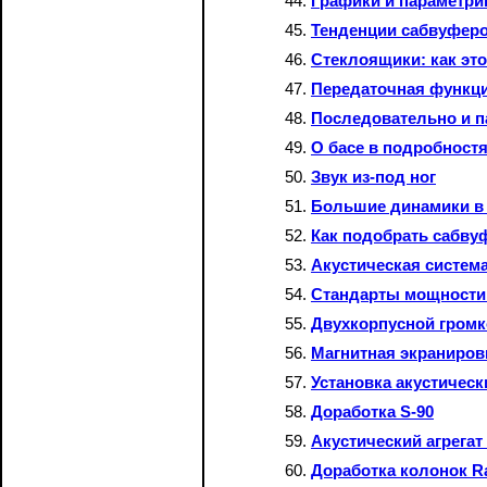
Графики и параметри
Тенденции сабвуфер
Стеклоящики: как эт
Передаточная функци
Последовательно и 
О басе в подробност
Звук из-под ног
Большие динамики в
Как подобрать сабву
Акустическая систем
Стандарты мощности
Двухкорпусной громк
Магнитная экраниров
Установка акустичес
Доработка S-90
Акустический агрега
Доработка колонок Ra