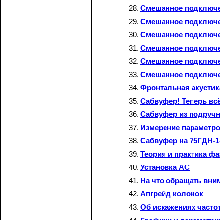
Смешанное подключен
Смешанное подключен
Смешанное подключен
Смешанное подключе
Смешанное подключен
Смешанное подключе
Фронтальная акустик
Сабвуфер! Теперь всё
Сабвуфер из подруч
Измерение параметро
Сабвуфер на 75ГДН-1
Теория и практика ф
Установка АС
На что обращать вни
Апгрейд колонок
Об искажениях частот