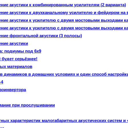
ие акустики к комбинированным усилителям (2 варианта)
ие акустики к двухканальному усилителю и фейдером на
ие акустики к усилителю с двумя мостовыми выходами кан
ние акустики к усилителю с двумя мостовыми выходами к
ие фронтальной акустики (3 полосы)
ние акустики
а: подиумы под 6х9
 будет серьёзнее!
ных материалов
в динамиков в домашних условиях и один способ настройк
-4
азоинвертора
мание при прослушивании
ных характеристик малогабаритных акустических систем и 