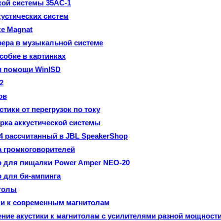
кой системы 35АС-1
кустических систем
е Magnat
ера в музыкальной системе
собие в картинках
и помощи WinISD
2
ов
стики от перегрузок по току
рка аккустической системы
4 рассчитанный в JBL SpeakerShop
а громкоговорителей
 для пищалки Power Amper NEO-20
 для би-ампинга
толы
ки к современным магнитолам
ие акустики к магнитолам с усилителями разной мощност