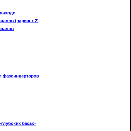
 выходе
алов (вариант 2)
аналов
и фазоинверторов
«глубоких басах»