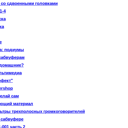
 со сдвоенными головками
1-4
ска
ка
е
а: подиумы
 сабвуферам
 домашние?
льтимедиа
ффект"
ershop
делай сам
ющий материал
ьтры трехполосных громкоговорителей
 сабвуфере
001 часть 2