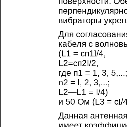
поверхности. Об
перпендикулярно
вибраторы укрепл
Для согласовани
кабеля с волнов
(L1 = cп1
l
/4,
L2=cп2
l
/2,
где п1 = 1, 3, 5,...
n2 = l, 2, 3,...;
L2—L1 =
l
/4)
и 50 Ом (L3 = с
l
/4
Данная антенная
имеет коэффицие