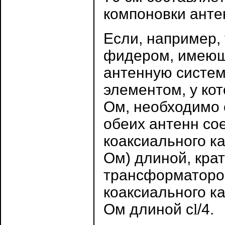
компоновки анте
Если, например,
фидером, имеющ
антенную систем
элементом, у ко
Ом, необходимо
обеих антенн со
коаксиального к
Ом) длиной, кра
трансформатором
коаксиального к
Ом длиной с
l
/4.