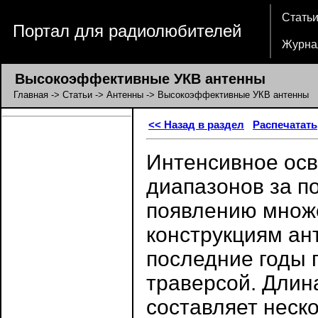
Стать
Портал для радиолюбителей
Журна
Высокоэффективные УКВ антенны
Главная
->
Статьи
->
Антенны
-> Высокоэффективные УКВ антенны
<< Назад в раздел
Распечатать
Интенсивное ос
диапазонов за п
появлению множ
конструкциям ан
последние годы 
траверсой. Длин
составляет неск