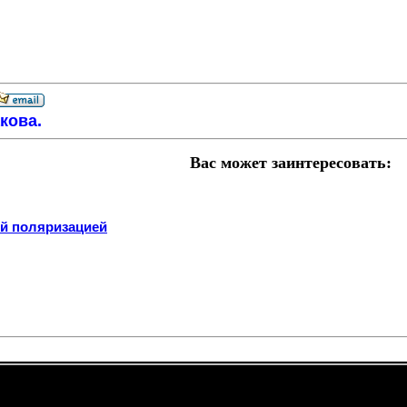
кова.
Вас может заинтересовать:
ой поляризацией
views: 9611 --