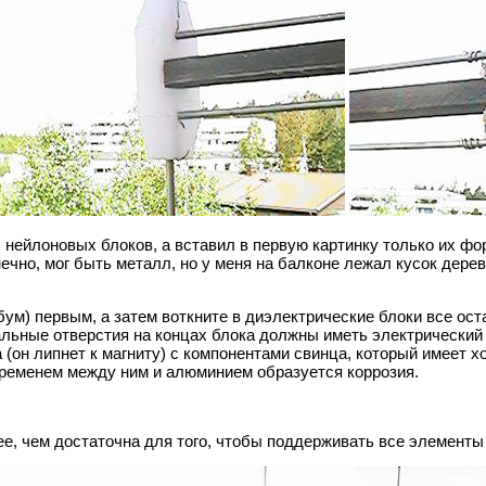
нейлоновых блоков, а вставил в первую картинку только их фор
нечно, мог быть металл, но у меня на балконе лежал кусок дерев
ум) первым, а затем воткните в диэлектрические блоки все ос
альные отверстия на концах блока должны иметь электрический
а (он липнет к магниту) с компонентами свинца, который имеет
 временем между ним и алюминием образуется коррозия.
е, чем достаточна для того, чтобы поддерживать все элементы