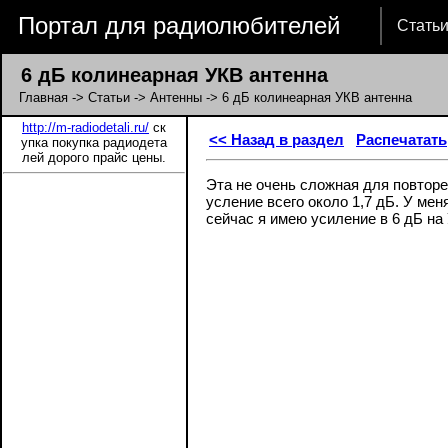
Портал для радиолюбителей
Стать
6 дБ колинеарная УКВ антенна
Главная
->
Статьи
->
Антенны
-> 6 дБ колинеарная УКВ антенна
http://m-radiodetali.ru/
ск
<< Назад в раздел
Распечатать
упка покупка радиодета
лей дорого прайс цены.
Эта не очень сложная для повторе
усление всего около 1,7 дБ. У ме
сейчас я имею усиление в 6 дБ на