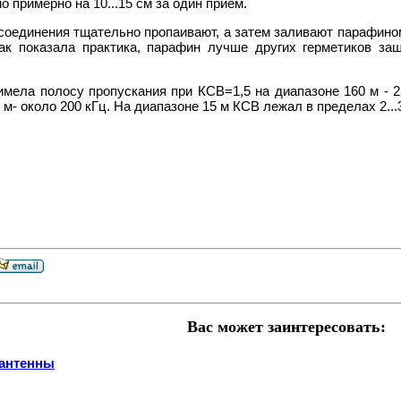
 примерно на 10...15 см за один прием.
соединения тщательно пропаивают, а затем заливают парафино
Как показала практика, парафин лучше других герметиков за
имела полосу пропускания при КСВ=1,5 на диапазоне 160 м - 25
м- около 200 кГц. На диапазоне 15 м КСВ лежал в пределах 2...3,5
.
Вас может заинтересовать:
антенны