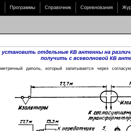
и
Программы
Справочник
Соревнования
Жу
 установить отдельные КВ антенны на различ
получить с всеволновой КВ ант
метричный диполь, который запитывается через соглас