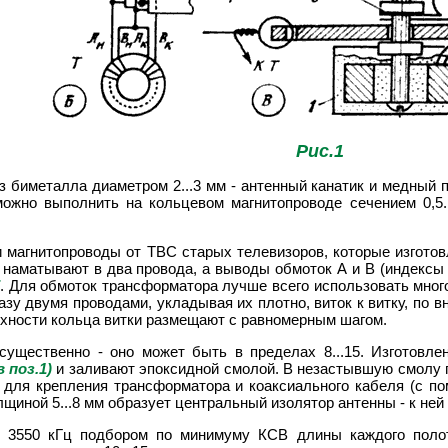
Рис.1
з биметалла диаметром 2...3 мм - антенный канатик и медный 
жно выполнить на кольцевом магнитопроводе сечением 0,5..
 магнитопроводы от ТВС старых телевизоров, которые изгото
наматывают в два провода, а выводы обмоток А и В (индексы "
б
. Для обмоток трансформатора лучше всего использовать мно
зу двумя проводами, укладывая их плотно, виток к витку, по 
рхности кольца витки размещают с равномерным шагом.
существенно - оно может быть в пределах 8...15. Изготовл
в поз.1)
и заливают эпоксидной смолой. В незастывшую смолу п
я для крепления трансформатора и коаксиального кабеля (с п
лщиной 5...8 мм образует центральный изолятор антенны - к ней
у 3550 кГц подбором по минимуму КСВ длины каждого поло