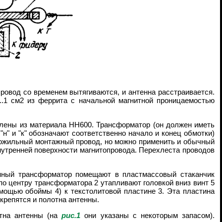
провод со временем вытягиваются, и антенна расстраивается.
.1 см2 из феррита с начальной магнитной проницаемостью
влены из материала НН600. Трансформатор (он должен иметь
н" и "к" обозначают соответственно начало и конец обмотки)
гожильный монтажный провод, но можно применить и обычный
внутренней поверхности магнитопровода. Перехлеста проводов
енный трансформатор помещают в пластмассовый стаканчик
о центру трансформатора 2 утапливают головкой вниз винт 5
омощью обоймы 4) к текстолитовой пластине 3. Эта пластина
 крепятся и полотна антенны.
тна антенны (на
рис.1
они указаны с некоторым запасом).