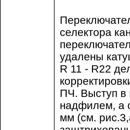
Переключател
селектора ка
переключател
удалены кату
R 11 - R22 д
корректировк
ПЧ. Выступ в
надфилем, а 
мм (см. рис.3
заштрихованы