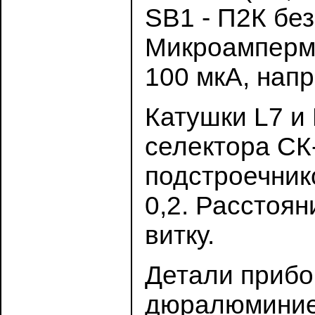
SB1 - П2К бе
Микроампермет
100 мкА, нап
Катушки L7 и
селектора СК
подстроечник
0,2. Расстоян
витку.
Детали прибо
дюралюминие