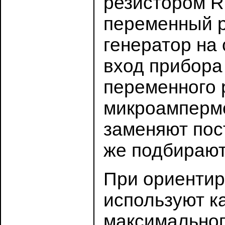
резистором R
переменный р
генератор на 
вход прибора
переменного 
микроампермет
заменяют пос
же подбирают
При ориентир
используют к
максимальног