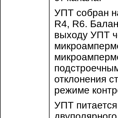
УПТ собран н
R4, R6. Бала
выходу УПТ ч
микроамперме
микроамперме
подстроечным
отклонения с
режиме контр
УПТ питается
двуполярного 