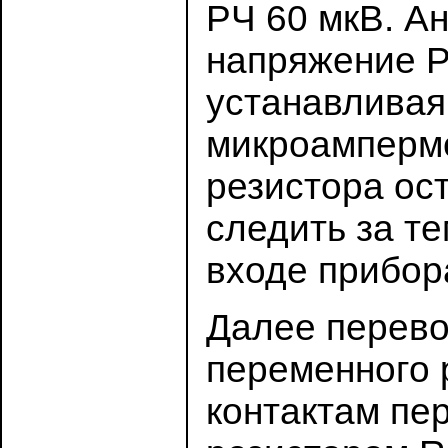
РЧ 60 мкВ. А
напряжение Р
устанавливая
микроамперме
резистора ос
следить за т
входе прибор
Далее перевод
переменного р
контактам пе