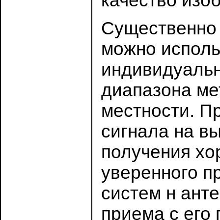
качество изо
Существенно 
можно исполь
индивидуальн
диапазона мет
местности. П
сигнала на в
получения хор
уверенного п
систем н ант
приема с его