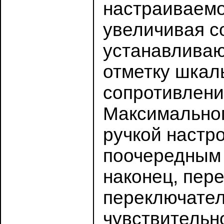
настраиваемо
увеличивая с
устанавливаю
отметку шкал
сопротивлени
Максимальног
ручкой настро
поочередным 
наконец, пер
переключател
чувствительн