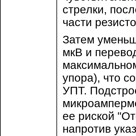
стрелки, пос
части резист
Затем уменьш
мкВ и перевод
максимальном
упора), что 
УПТ. Подстро
микроамперме
ее риской "От
напротив ука