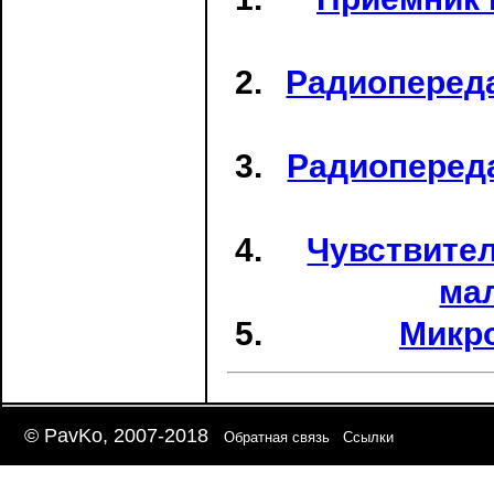
Радиопереда
Радиопереда
Чувствите
ма
Микр
© PavKo, 2007-2018
Обратная связь
Ссылки