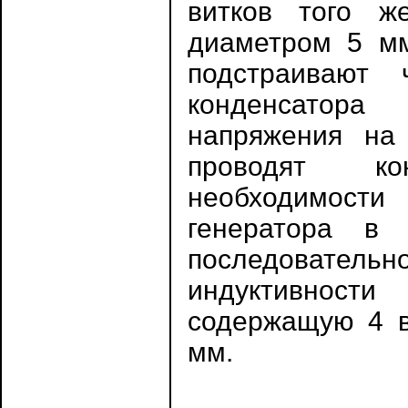
витков того ж
диаметром 5 мм
подстраива­ют
конденсатора
напряжения на 
проводят ко
необходимост
генератора в
последователь
индуктивност
содержащую 4 в
мм.