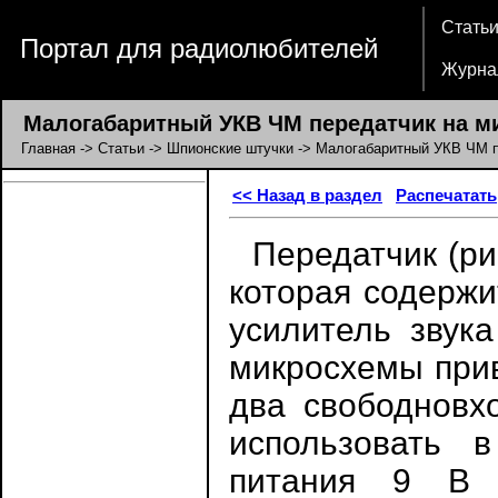
Стать
Портал для радиолюбителей
Журна
Малогабаритный УКВ ЧМ передатчик на м
Главная
->
Статьи
->
Шпионские штучки
-> Малогабаритный УКВ ЧМ п
<< Назад в раздел
Распечатать
Передатчик (рис
которая содержи
усилитель звук
микросхемы прив
два свободновх
использовать 
питания 9 В 