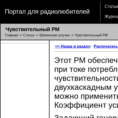
Стать
Портал для радиолюбителей
Журна
Чувствительный РМ
Главная
->
Статьи
->
Шпионские штучки
-> Чувствительный РМ
<< Назад в раздел
Распечатать
Этот РМ обеспеч
при токе потреб
чувствительност
двухкаскадным у
можно применит
Коэффициент уси
Задающий генера