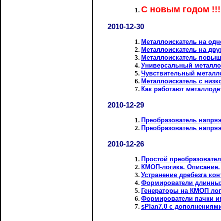
С новым годом !!!
2010-12-30
Металлоискатель на од
Металлоискатель на дву
Металлоискатель повыш
Универсальный металло
Чувствительный металл
Металлоискатель с низк
Как работают металлоде
2010-12-29
Преобразователь напряж
Преобразователь напряж
2010-12-26
Простой преобразовател
КМОП-логика. Описание.
Устранение дребезга кон
Формирователи длинных
Генераторы на КМОП лог
Формирователи пачки и
sPlan7.0 с дополнениям