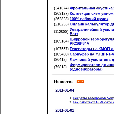
(341674)
Фронтальная акустика:
(263127)
Коллекция схем умнож
(262823)
100% рабочий жучок
(210256)
Онлайн калькулятор дБ
Ультралинейный усили
(112088)
Ватт
Цифровой терморегуля
(109184)
PIC16F84A
(107557)
Генераторы на КМОП л
(105480)
Сабвуфер на 75ГДН-1-4
(86412)
Ламповый усилитель 
Формирователи длинн
(79813)
(одновибраторы)
Новости:
2011-01-04
Секреты телефонов Son
Как работают GSM-сети 
2011-01-01