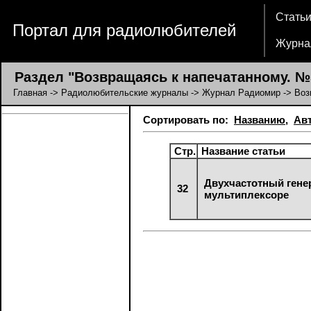
Стать
Портал для радиолюбителей
Журна
Раздел "Возвращаясь к напечатанному. №5
Главная
->
Радиолюбительские журналы
->
Журнал Радиомир
-> Воз
Сортировать по:
Названию
,
Ав
Стр.
Название статьи
Двухчастотный гене
32
мультиплексоре