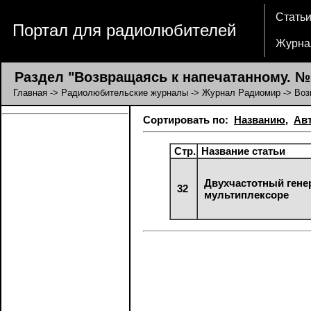
Стать
Портал для радиолюбителей
Журна
Раздел "Возвращаясь к напечатанному. №5
Главная
->
Радиолюбительские журналы
->
Журнал Радиомир
-> Воз
Сортировать по:
Названию
,
Ав
Стр.
Название статьи
Двухчастотный гене
32
мультиплексоре