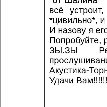
*от Шалина* 
всё устроит
*цивильно*, и
И назову я е
Попробуйте, р
ЗЫ.ЗЫ Рег
прослушивани
Акустика-Торн
Удачи Вам!!!!!!