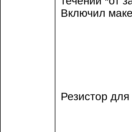
течении *от з
Включил маке
Резистор для 