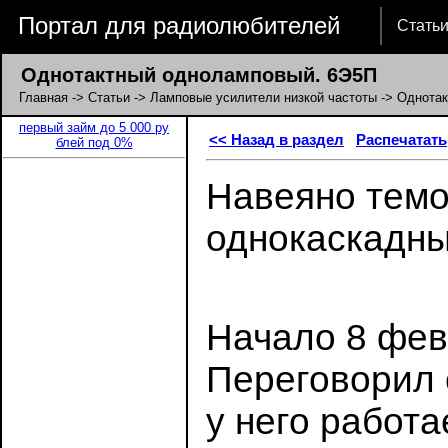
Портал для радиолюбителей
Стать
Однотактный одноламповый. 6Э5П
Главная
->
Статьи
->
Ламповые усилители низкой частоты
-> Однотак
первый займ до 5 000 ру
<< Назад в раздел
Распечатать
блей под 0%
Навеяно тем
однок
Начало 8 фев
Переговорил
у него работа