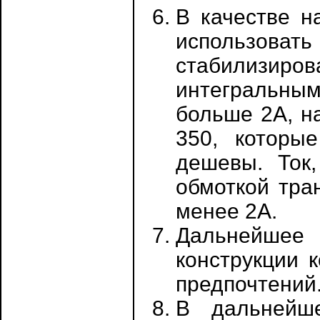
В качестве н
использовать
стабилизи
интегральны
больше 2А, на
350, которы
дешевы. Ток
обмоткой тра
менее 2А.
Дальнейше
конструкции 
предпочтений
В дальнейше