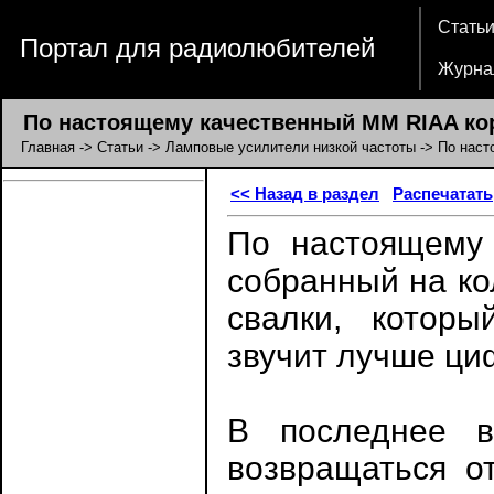
Стать
Портал для радиолюбителей
Журна
По настоящему качественный MM RIAA ко
Главная
->
Статьи
->
Ламповые усилители низкой частоты
-> По наст
<< Назад в раздел
Распечатать
По настоящему 
собранный на ко
свалки, которы
звучит лучше ци
В последнее в
возвращаться о