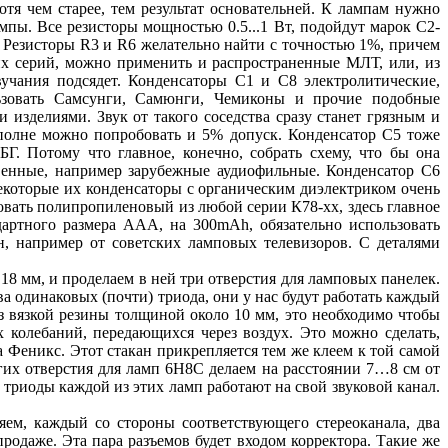
отя чем старее, тем результат основательней. К лампам нужно
мпы. Все резисторы мощностью 0.5...1 Вт, подойдут марок С2-
 Резисторы R3 и R6 желательно найти с точностью 1%, причем
тих серий, можно применить и распространенные МЛТ, или, из
учания подсядет. Конденсаторы С1 и С8 электролитические,
зовать Самсунги, Самюнги, Чемиконы и прочие подобные
изделиями. Звук от такого соседства сразу станет грязным и
полне можно попробовать и 5% допуск. Конденсатор С5 тоже
. Потому что главное, конечно, собрать схему, что бы она
твенные, например зарубежные аудиофильные. Конденсатор С6
некоторые их конденсаторы с органическим диэлектриком очень
овать полипропиленовый из любой серии К78-хх, здесь главное
дартного размера ААА, на 300mAh, обязательно использовать
н, например от советских ламповых телевизоров. С деталями
18 мм, и проделаем в ней три отверстия для ламповых панелек.
 одинаковых (почти) триода, они у нас будут работать каждый
з вязкой резины толщиной около 10 мм, это необходимо чтобы
 колебаний, передающихся через воздух. Это можно сделать,
 Феникс. Этот стакан прикрепляется тем же клеем к той самой
угих отверстия для ламп 6Н8С делаем на расстоянии 7…8 см от
триоды каждой из этих ламп работают на свой звуковой канал.
яем, каждый со стороны соответствующего стереоканала, два
даже. Эта пара разъемов будет входом корректора. Такие же