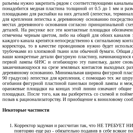
разъемы нужно закрепить рядом с соответствующими канальн
понадобится медная пластина толщиной от 0.5 до 1 мм и раз
площадками для распайки на них деталей (лепестки, терминал
для крепления лепестка к деревянному основанию посредств
местах деревянного основания согласно принципиальной сх
деталей. На рисунке все эти контактные площадки обозначе
отмечены черным цветом, либо на общей для обоих каналов
каждого канала крепятся непосредственно к сигнальному конт
корректора, то в качестве проводников нужно будет исполь
трубочками из хлопковой ткани или обычной бумаги. Общая 
ваши конкретные детали фигурную пластину, начинающуюся о
первой лампы 6Н9С и огибающую эту панельку, далее снов
заканчивающуюся на срезе земляных контактов выходных ра
деревянному основанию. Минимальная ширина фигурной пласт
90 градусов) лепестки для крепления, с помощью тех же шу
огибания фигурной пластиной панельки первой лампы и межд
оранжевые площадки на концах этой линии означают общие 
площадках. После того, как вы разберетесь со схемой и пойме
позыв к рационализаторству. И приобщение к виниловому сооб
Некоторые частности
Корректор задуман и рассчитан так, что НЕ ТРЕБУЕТ Н
повторяю еще раз - обязательно подавив в себе всякие