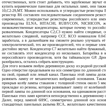
отечественных, хотя стоит добавить, что зарубежные звучат 
купить керамические панельки для октальных ламп, они также
10,С2-29,МТ. Можно использовать и углеродистые резисторы 
резистор R6 составлен последовательным соединением резист
современных, углеродистые резисторы российского или имп
производства ELNA, HITACHI, RUBYCON, NICHICON, жела
низкокачественные конденсаторы, которые почему то российс
разваленным. Конденсаторы С2,С3 нужно найти слюдяные, с
желательно слюдяной, например ССГ, КСО номиналом 0.047.
заработала, а в дальнейшем вы сможете реально улучшать е
электролитический, тех же производителей, что и первые эле
достойно звучат. Конденсатор С7 желательно найти бумажный,
не составлять этот конденсатор из нескольких. Батарейка 
нероссийского производителя, хотя бы тайваньскую GP. Дро
разобрались, осталось собрать конструкцию.
Для этого возьмем любую деревянную доску из родной русской 
Одно отверстие проделываем на оси симметрии по длинной сто
на свой, правый или левый канал. Панелька этой лампы долж
развязать лампу от механических вибраций основания. Такж
прикрыв колбу лампы стаканом с толщиной стенок около 5 мм,
прокладке из резины, которая развязывает лампу от колебани
первой лампы по длинной оси основания, на одинаковом расст
Панельки этих ламп крепятся непосредственно к деревянному
Далее, перед лампой 6Н9С, симметрично длинной оси основа
стандартных панельных разъема RCA, желательно качественн