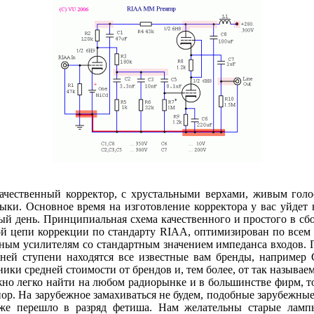
качественный корректор, с хрустальными верхами, живым голо
ыки. Основное время на изготовление корректора у вас уйдет 
ный день. Принципиальная схема качественного и простого в сб
ной цепи коррекции по стандарту RIAA, оптимизирован по всем
ным усилителям со стандартным значением импеданса входов. Пу
жней ступени находятся все известные вам бренды, например 
ники средней стоимости от брендов и, тем более, от так называ
жно легко найти на любом радиорынке и в большинстве фирм, то
р. На зарубежное замахиваться не будем, подобные зарубежные л
уже перешло в разряд фетиша. Нам желательны старые лам