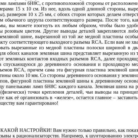
ыми лампами 6Н8С, с противоположной стороны от расположения
мерами 15 х 10 см. Из нее, вдоль одной длинной стороны, вы
ы), размером 10 х 25 мм, с обоих сторон которых делаем отвер
ом обычного шурупа соответствующего размера. После того, к
емы, вы можете изогнуть их любым образом, чтобы было удо
ны розовым цветом. Другие выводы деталей закрепляются либо 
 земляной шине, вырезанной из той же медной пластины особы
акту соответствующего выходного разъема RCA. Если вам не хв
зовать вырезанные из медной пластины полоски шириной в два-
для обоих каналов земляная шина представляет вырезанную из
т земляных контактов входных разъемов RCA, далее проходящ
а спускающуюся до деревянного основания и проходящую ме
зъемов RCA, причем сама эта фигурная пластина земляной шин
ины около 10 мм. Со стороны деревянного основания у землян
рупов, фигурной пластины земляной шины к деревянному основа
у панельками ламп 6Н8С каждого канала. Земляная шина на р
(физически) точки крепления деталей, чьи выводы на принц
те как её организовать в «железе», остается главное – заставит
ществу вам гарантировано!
ИКАКОЙ НАСТРОЙКИ! Вам нужно только правильно, как показано
 позывы к рационализаторству. Например, к шунтированию элек