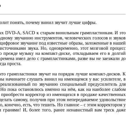
р
олит понять, почему винил звучит лучше цифры.
вых DVD-A, SACD к старым винильным грампластинкам. И это
одному звучанию инструментов, человеческих голосов и звуков
цифровое звучание под известные образы, заложенные в нашей
сточниками звука. Но, одновременно, этот мозговой процесс
 прежде музыку на компакт-диске, откладываем его в долгий
ремена имел дело с грампластинками, разве вы не заезжали до
гда проста.
что грампластинки звучат на порядок лучше компакт-дисков. К
вы начинаете слушать винил на имеющемся у вас усилителе, в
 реализованный по звучанию специальный предусилитель для
. Но пока остановлюсь именно на нём, как на наиболее слабом
но приобрести корректор из имеющихся в продаже качественных
делать самому, получив при этом непередаваемое удовольствие
, конечно, есть, что тешить. Но главное – с этим корректором у
гранями! И, более того, ранее ненавистный вам треск даже