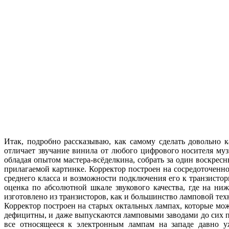
Итак, подробно рассказываю, как самому сделать довольно 
отличает звучание винила от любого цифрового носителя муз
обладая опытом мастера-всёделкина, собрать за один воскрес
прилагаемой картинке. Корректор построен на сосредоточен
среднего класса и возможности подключения его к транзистор
оценка по абсолютной шкале звукового качества, где на ни
изготовлено из транзисторов, как и большинство ламповой тех
Корректор построен на старых октальных лампах, которые мо
дефицитны, и даже выпускаются ламповыми заводами до сих по
все относящееся к электронным лампам на западе давно 