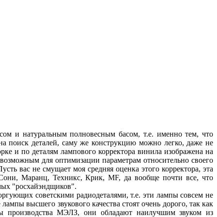
сом и натуральным полновесным басом, т.е. именно тем, что
на поиск деталей, саму же конструкцию можно легко, даже не
орке и по деталям лампового корректора винила изображена на
 возможным для оптимизации параметрам относительно своего
сть вас не смущает моя средняя оценка этого корректора, эта
Сони, Маранц, Техникс, Крик, MF, да вообще почти все, что
емых "росхайэндщиков".
ргующих советскими радиодеталями, т.е. эти лампы совсем не
ампы высшего звукового качества стоят очень дорого, так как
пы производства МЭЛЗ, они обладают наилучшим звуком из