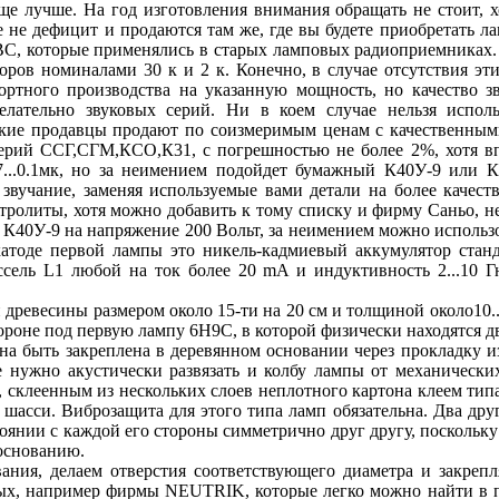
еще лучше. На год изготовления внимания обращать не стоит, х
 не дефицит и продаются там же, где вы будете приобретать ла
ВС, которые применялись в старых ламповых радиоприемниках.
оров номиналами 30 к и 2 к. Конечно, в случае отсутствия э
ортного производства на указанную мощность, но качество зв
тельно звуковых серий. Ни в коем случае нельзя исполь
кие продавцы продают по соизмеримым ценам с качественными 
ерий ССГ,СГМ,КСО,К31, с погрешностью не более 2%, хотя в
..0.1мк, но за неимением подойдет бумажный К40У-9 или КБГ
ё звучание, заменяя используемые вами детали на более качес
ктролиты, хотя можно добавить к тому списку и фирму Саньо, 
 К40У-9 на напряжение 200 Вольт, за неимением можно использ
в катоде первой лампы это никель-кадмиевый аккумулятор стан
ссель L1 любой на ток более 20 mA и индуктивность 2...10 Г
древесины размером около 15-ти на 20 см и толщиной около10..
роне под первую лампу 6Н9С, в которой физически находятся два
на быть закреплена в деревянном основании через прокладку и
е нужно акустически развязать и колбу лампы от механических
 склеенным из нескольких слоев неплотного картона клеем типа
й шасси. Виброзащита для этого типа ламп обязательна. Два др
оянии с каждой его стороны симметрично друг другу, поскольку 
 основанию.
ния, делаем отверстия соответствующего диаметра и закрепл
ых, например фирмы NEUTRIK, которые легко можно найти в про