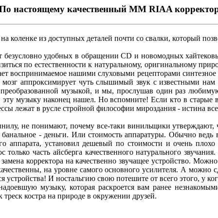
По настоящему качественный MM RIAA корректо
 коленке из доступных деталей почти со свалки, который позв
 от безусловно удобных в обращении CD и новомодных хайтеко
лизиться по естественности к натуральному, оригинальному прир
ает воспринимаемое нашими слуховыми рецепторами синтезное 
й мозг аппроксимирует чуть слышимый звук с известными нам и
м преобразованной музыкой, и мы, прослушав один раз любимую
и эту музыку наконец нашел. Но вспомните! Если кто в старые в
ссы лежат в русле стройной философии мироздания - истина все
винилу, не понимают, почему все-таки винильщики утверждают, 
о банальное - деньги. Или стоимость аппаратуры. Обычно ведь 
его аппарата, установил дешевый по стоимости и очень плохо
рос только часть айсберга качественного натурального звучания
 - замена корректора на качественно звучащее устройство. Мож
ачественны, на уровне самого основного усилителя. А можно с
 устройства! И ностальгию свою потешите от всего этого, у кого
адоевшую музыку, которая раскроется вам ранее незнакомыми 
 треск костра на природе в окружении друзей.