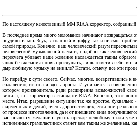
По настоящему качественный MM RIAA корректор, собранный на
В последнее время много меломанов начинают возвращаться
неудивительно. Звук, загнанный в цифру, так и не смог приб
самой природы. Конечно, наш человеческий разум пересчитыв
человеческой музыкальной памяти, подобно как человечески
пересчета убивает наше желание наслаждаться таким образо
ящик без желания вновь прослушать, лишь отметив себе: вот 
дыр любимую музыку на виниле? Кстати, отмечу, все эти проце
Но перейду к сути своего. Сейчас, многие, возвратившись к 
сожалению, истина и здесь проста. И упирается в совершенн
котором производитель, ради расширения возможностей сво
винила, т.н. корректор в стандарте RIAA. Конечно, этот воп
месте. Итак, разрешение ситуации так же простое, буквально
фирменных изделий, очень дорогостоящих, если они реально к
от процесса изготовления, да и от внешнего вида получившегося
вас появится желание слушать прежде нелюбимую или уже н
испиленных грампластинок станет вам таким же желанным, как