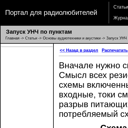
Стать
Портал для радиолюбителей
Журна
Запуск УНЧ по пунктам
Главная
->
Статьи
->
Основы аудиотехники и акустики
-> Запуск УНЧ 
<< Назад в раздел
Распечатать
Вначале нужно с
Смысл всех резис
схемы включенны
входные, токи с
разрыв питающих
потребляемый сх
Схема