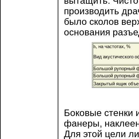
вытащить. Чисто
производить дра
было сколов вер
основания разъе
, на частотах, %
h
Вид акустического 
Большой рупорный ф
Большой рупорный ф
Закрытый ящик объе
Боковые стенки и
фанеры, наклеен
Для этой цели л