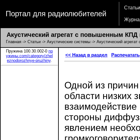
Стать
Портал для радиолюбителей
Журна
Акустический агрегат с повышенным КПД н
Главная
->
Статьи
->
Акустические системы
-> Акустический агрегат
Пружина 100.30.002-0
пр
<< Назад в раздел
Распечатать
ужины.com/category/zhel
eznodorozhnye-pruzhiny
.
Одной из причин
области низких з
взаимодействие 
стороны диффузо
явлением необх
громкоговорител