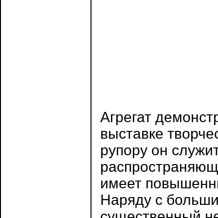
Агрегат демонст
выставке творче
рупору он служи
распространяющи
имеет повышенны
Наряду с больши
существенный не