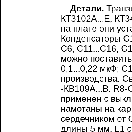
Детали.
Транзи
КТ3102А...Е, КТ3
на плате они ус
Конденсаторы С1,
С6, С11...С16, С
можно поставить
0,1...0,22 мкФ; 
производства. С
-КВ109А...В. R8
применен с выкл
намотаны на кар
сердечником от 
длины 5 мм. L1 со