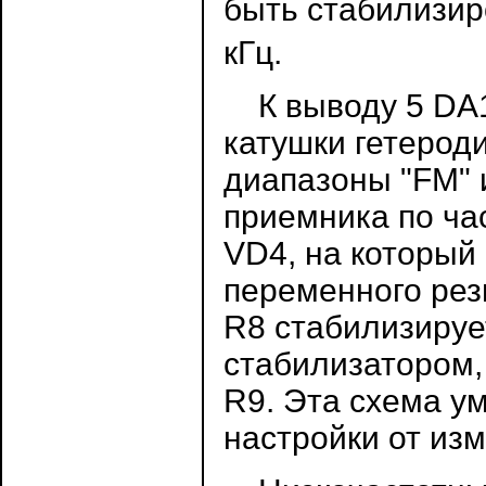
быть стабилизиро
кГц.
К выводу 5 DA1
катушки гетерод
диапазоны "FM" 
приемника по ча
VD4, на который
переменного рез
R8 стабилизируе
стабилизатором,
R9. Эта схема у
настройки от из