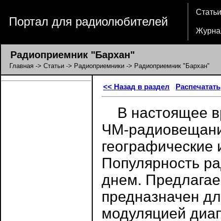
Стать
Портал для радиолюбителей
Журна
Радиоприемник "Бархан"
Главная
->
Статьи
->
Радиоприемники
-> Радиоприемник "Бархан"
<< Назад в раздел
Распечатать
В настоящее вр
ЧМ-радиовещани
географические 
Популярность ра
днем. Предлагае
предназначен дл
модуляцией диап