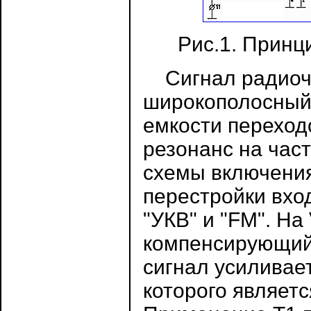
Рис.1. Прин
Сигнал радиоча
широкополосный 
емкости переход
резонанс на час
схемы включения
перестройки вхо
"УКВ" и "FM". На
компенсирующий 
сигнал усиливае
которого являет