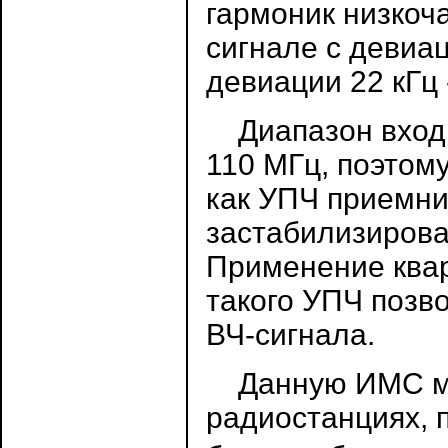
гармоник низкоч
сигнале с девиац
девиации 22 кГц 
Диапазон входно
110 МГц, поэтом
как УПЧ приемник
застабилизирова
Применение квар
такого УПЧ позв
ВЧ-сигнала.
Данную ИМС мож
радиостанциях, п