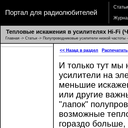
Стать
Портал для радиолюбителей
Журна
Тепловые искажения в усилителях Hi-Fi (Ч
Главная
->
Статьи
->
Полупроводниковые усилители низкой частоты
-
<< Назад в раздел
Распечатать
И только тут мы
усилители на эл
меньшие искажен
или другие важн
"лапок" полупро
возможные тепл
гораздо больше,