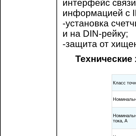
интерфейс связ
информацией с 
-установка счет
и на DIN-рейку;
-защита от хище
Технические 
Класс точ
Номинально
Номинальн
тока, А