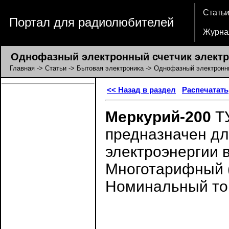
Стать
Портал для радиолюбителей
Журна
Однофазный электронный счетчик электро
Главная
->
Статьи
->
Бытовая электроника
-> Однофазный электронны
<< Назад в раздел
Распечатать
Меркурий-200
ТУ
предназначен дл
электроэнергии в
Многотарифный (
Номинальный ток