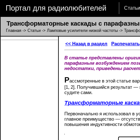
Портал для радиолюбителей
Стать
Трансформаторные каскады с парафазны
Главная
->
Статьи
->
Ламповые усилители низкой частоты
-> Трансф
<< Назад в раздел
Распечатать
В статье представлены ориги
парафазным возбуждением поз
недостатки, приведены расче
Р
ассмотренные в этой статье ва
[1,
2]. Получившийся результат —
судите сами.
Трансформаторные каска
Первоначально я использовал в уси
главное преимущество — отсутств
повышения индуктивности обмоток