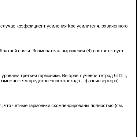
 случае коэффициент усиления Кос усилителя, охваченного
братной связи. Знаменатель выражения (4) соответствует
уровнем третьей гармоники. Выбрав лучевой тетрод 6П1П,
 возможностям предоконечного каскада—фазоинвертора).
я, что четные гармоники скомпенсированы полностью (см.