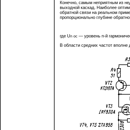
Конечно, самым неприятным из не
выходной каскад. Наиболее оптима
обратной связи на реальном приме
пропорционально глубине обратной
где
U
— уровень n-й гармониче
n
ос
В области средних частот вполне