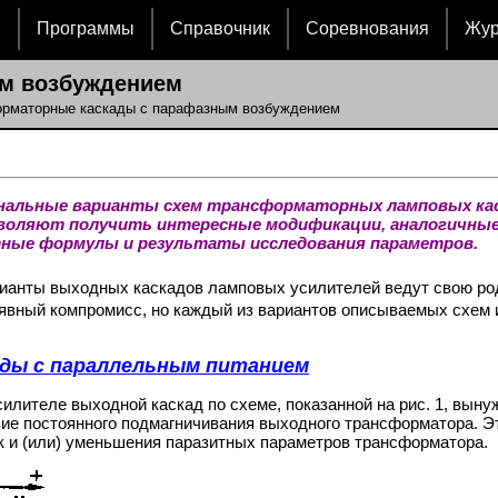
и
Программы
Справочник
Соревнования
Жу
м возбуждением
орматорные каскады с парафазным возбуждением
нальные варианты схем трансформаторных ламповых каск
воляют получить интересные модификации, аналогичные
тные формулы и результаты исследования параметров.
рианты выходных каскадов ламповых усилителей ведут свою ро
 явный компромисс, но каждый из вариантов описываемых схем 
ды с параллельным питанием
лителе выходной каскад по схеме, показанной на рис. 1, вынужд
ие постоянного подмагничивания выходного трансформатора. Эт
 и (или) уменьшения паразитных параметров трансформатора.