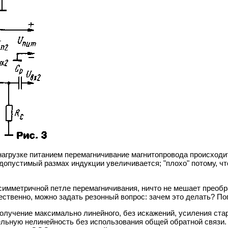
агрузке питанием перемагничивание магнитопровода происходит
 допустимый размах индукции увеличивается; "плохо" потому, ч
симметричной петле перемагничивания, ничто не мешает преобра
ственно, можно задать резонный вопрос: зачем это делать? По
лучение максимально линейного, без искажений, усиления стар
ьную нелинейность без использования общей обратной связи.