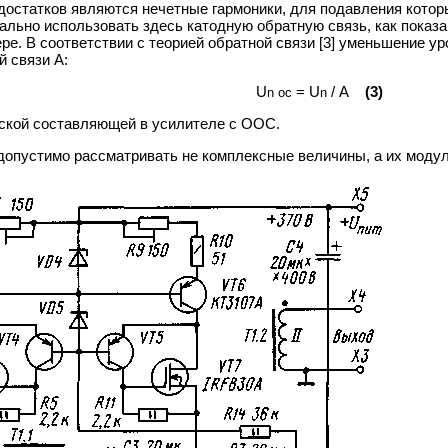
достатков являются нечетные гармоники, для подавления котор
льно использовать здесь катодную обратную связь, как показан
ре. В соответствии с теорией обратной связи [3] уменьшение 
 связи А:
U
=
U
/
А
(3)
n
ос
n
ской составляющей в усилителе с ООС.
 допустимо рассматривать не комплексные величины, а их модул