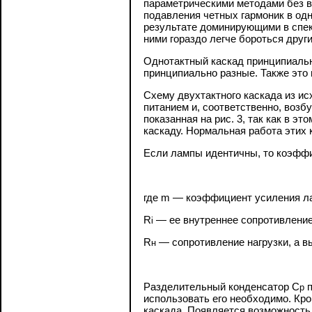
параметрическими методами без 
подавления четных гармоник в одн
результате доминирующими в спек
ними гораздо легче бороться друг
Однотактный каскад принципиально
принципиально разные. Также это 
Схему двухтактного каскада из и
питанием и, соответственно, воз
показанная на рис. 3, так как в 
каскаду. Нормальная работа этих 
Если лампы идентичны, то коэффи
где m — коэффициент усиления л
R
— ее внутреннее сопротивление
i
R
— сопротивление нагрузки, а 
н
Разделительный конденсатор С
п
р
использовать его необходимо. Кро
каскада. Появляется возможность