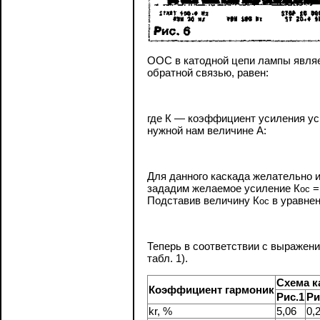
ООС в катодной цепи лампы являе
обратной связью, равен:
где К — коэффициент усиления ус
нужной нам величине А:
Для данного каскада желательно 
зададим желаемое усиление К
=
ос
Подставив величину К
в уравнен
ос
Теперь в соответствии с выражени
табл. 1).
Схема к
Коэффициент гармоник
Рис.1
Ри
kr, %
5,06
0,