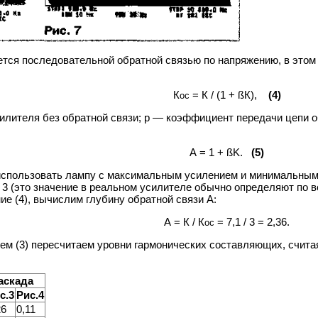
тся последовательной обратной связью по напряжению, в этом
К
=
К
/
(1
+
ßК),
(4)
ос
илителя без обратной связи; р — коэффициент передачи цепи о
А
=
1
+
ß
K
.
(5)
использовать лампу с максимальным усилением и минимальным 
 3 (это значение в реальном усилителе обычно определяют по
ие (4), вычислим глубину обратной связи А:
А = К / К
= 7,1 / 3 = 2,36.
ос
ем (3) пересчитаем уровни гармонических составляющих, счита
аскада
с.3
Рис.4
26
0,11