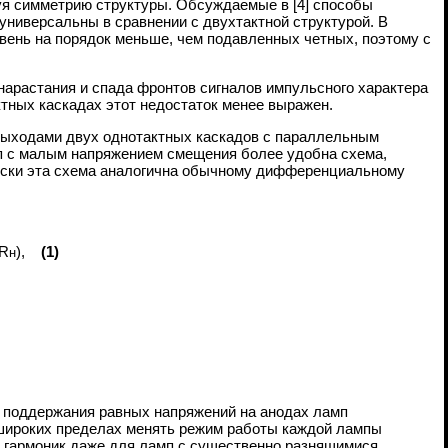
я симметрию структуры.
Обсуждаемые в [4] способы
универсальны в сравнении с двухтактной структурой. В
вень на порядок меньше, чем подавленных четных, поэтому с
нарастания и спада фронтов сигналов импульсного характера
тных каскадах этот недостаток менее выражен.
 выходами двух однотактных каскадов с параллельным
амп с малым напряжением смещения более удобна схема,
ически эта схема аналогична обычному дифференциальному
R
),
(1)
н
з поддержания равных напряжений на анодах ламп
в широких пределах менять режим работы каждой лампы
 гармоник даже для ламп с существенно разнящимися