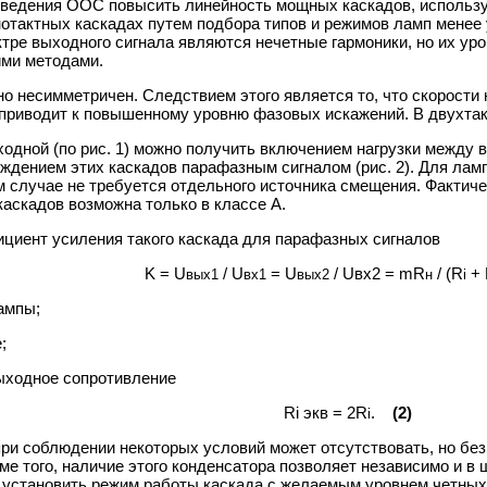
введения ООС повысить линейность мощных каскадов, использу
отактных каскадах путем подбора типов и режимов ламп менее 
тре выходного сигнала являются нечетные гармоники, но их уро
ими методами.
 несимметричен. Следствием этого является то, что скорости 
приводит к
повышенному уровню фазовых искажений. В двухтак
сходной (по рис. 1) можно получить включением нагрузки между
буждением этих каскадов парафазным сигналом (рис. 2). Для л
этом случае не требуется отдельного источника смещения. Факт
каскадов возможна только в классе А.
циент усиления такого каскада для парафазных сигналов
K = U
/ U
= U
/
Uвх2 =
mR
/ (R
+ 
вы
х
1
вх
1
в
ы
х2
н
i
ампы;
;
выходное сопротивление
Ri эк
в
= 2R
.
(2)
i
ри соблюдении некоторых условий может отсутствовать, но бе
ме того, наличие этого конденсатора позволяет независимо и 
 установить режим работы каскада с желаемым уровнем четных