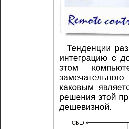
Тенденции разв
интеграцию с д
этом компьют
замечательног
каковым являет
решения этой пр
дешевизной.