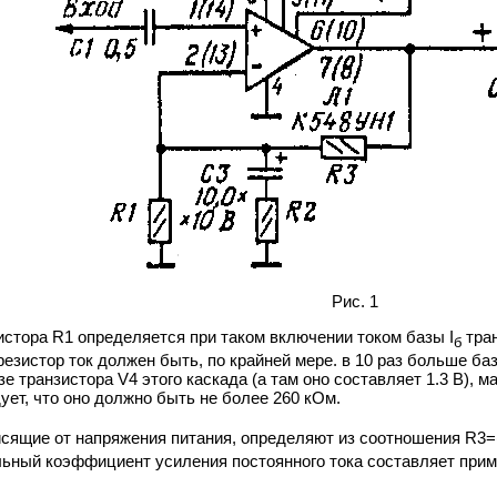
Рис. 1
стора R1 определяется при таком включении током базы I
тран
б
езистор ток должен быть, по крайней мере. в 10 раз больше баз
азе транзистора V4 этого каскада (а там оно составляет 1.3 В)
дует, что оно должно быть не более 260 кОм.
исящие от напряжения питания, определяют из соотношения R3=
льный коэффициент усиления постоянного тока составляет приме