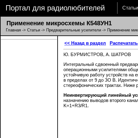
Портал для радиолюбителей
Стать
Применение микросхемы К548УН1
Главная
->
Статьи
->
Предварительные усилители
-> Применение ми
<< Назад в раздел
Распечатать
Ю. БУРМИСТРОВ, А. ШАТРОВ
Интегральный сдвоенный предвари
операционными усилителями обще
устойчивую работу устройств на е
в пределах от 9 до ЗО В. Иденти
стереофонических трактах. Ниже 
Неинвертирующий линейный ус
назначению выводов второго кана
K=1+R3/R1.