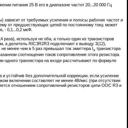
ении питания 25 В его в диапазоне частот 20...20 000 Гц
) зависит от требуемых усиления и полосы рабочих частот и
хему от предшествующих цепей по постоянному току, может
- 0,1...0,2 мкФ.
 раза), используя не оба, а только один из транзисторов
м, а делитель RIC3R2R3 подключают к выводу 3(12),
не менее чем в 5 раз превышал ток эмиттера I
транзистора
э
 указанном соотнощенин токов сопротивление этого резистора
нии одного транзистора на входе рассчитывают по формуле
ла и устойчив без дополнительной коррекции, если усиление
аком включении составляет не менее 4В/мкс (при отсутствии
ляется отношением сопротивлений резисторов цепи ООС R3 и