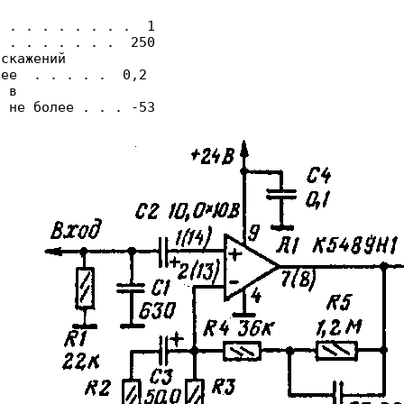
                   

 . . . . . . . .  1                  

 . . . . . . .  250                 

скажений 

ее  . . . . .  0,2                 

 в             
