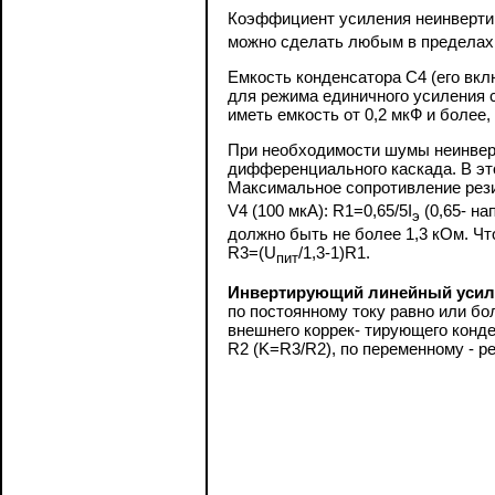
Коэффициент усиления неинверти
можно сделать любым в пределах 1
Емкость конденсатора С4 (его вк
для режима единичного усиления 
иметь емкость от 0,2 мкФ и более,
При необходимости шумы
неинвер
дифференциального каскада. В эт
Максимальное сопротивление резис
V4 (100 мкА): R1=0,65/5I
(0,65- на
э
должно быть не более 1,3 кОм. Чт
R3=(U
/1,3-1)R1.
пит
Инвертирующий линейный усил
по постоянному току равно или бо
внешнего коррек- тирующего конд
R2 (K=R3/R2), по переменному - ре