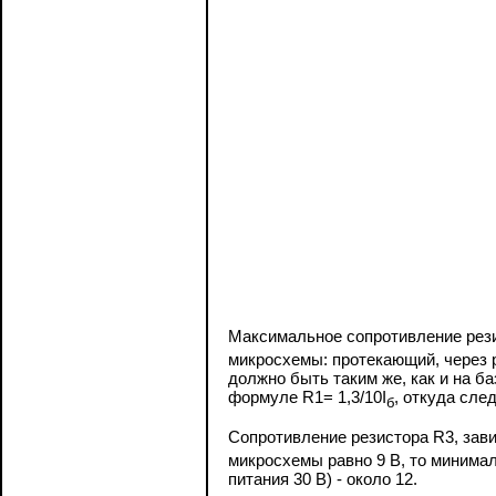
Максимальное сопротивление рези
микросхемы: протекающий, через р
должно быть таким же, как и на б
формуле R1= 1,3/10I
, откуда сле
б
Сопротивление резистора R3, зав
микросхемы равно 9 В, то минима
питания 30 В) - около 12.