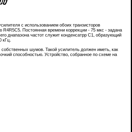
усилителя с использованием обоих транзисторов
R4R5C5. Постоянная времени коррекции - 75 мкс - задана
чего днапаэона частот служит конденсатрр С1, образующий
0 кГц.
 собственных шумов. Такой усилитель должен иметь, как
очкий способностью. Устройство, собранное по схеме на