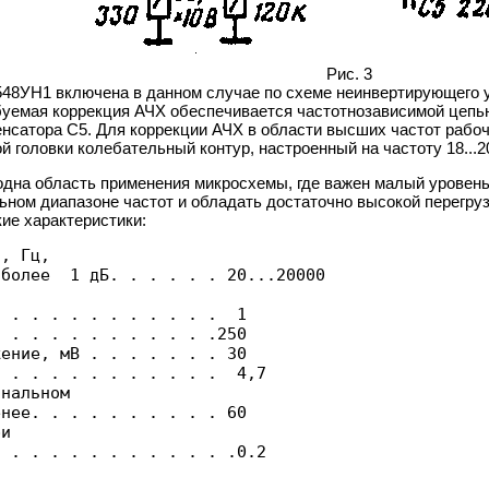
Рис. 3
 К548УН1 включена в данном случае по схеме неинвертирующего 
уемая коррекция АЧХ обеспечивается частотнозависимой цепью 
енсатора С5. Для коррекции АЧХ в области высших частот рабо
й головки колебательный контур, настроенный на частоту 18...2
одна область применения микросхемы, где важен малый уровень
ном диапазоне частот и обладать достаточно высокой перегруз
ие характеристики:
, Гц, 

более  1 дБ. . . . . . 20...20000



 . . . . . . . . . . .  1

 . . . . . . . . . . .250

ение, мВ . . . . . . . 30

 . . . . . . . . . . .  4,7

нальном 

нее. . . . . . . . . . 60

и 
