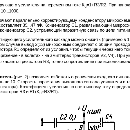
рующего усилителя на переменном токе К
=1+R3/R2. При напряж
u
0...1000.
лючают параллельно корректирующему конденсатору микросхемы
составляет 39...47 пФ. Конденсатор С1, развязывающий микрос
 конденсатор С2, устраняющий паразитную связь по цепи питания, 
тирующего усилительного каскада можно снизить (примерно в 1,4
ом случае вывод 2(13) микросхемы соединяют с общим проводо
тора R1 определяют из условия, чтобы текущий через него ток 
пряжение - в вольтах - на эмиттерах транзисторов V2, V4). При
о касается резистора R3, то его сопротивление при использова
итель
(рис. 2) позволяет избежать ограничения входного сигна
льше 10. Скорость нарастания выходного сигнала усилителя в т
енсатора). Коэффициент усиления по постоянному току опреде
зисторов R3 и RI (K
=R3/R1).
u