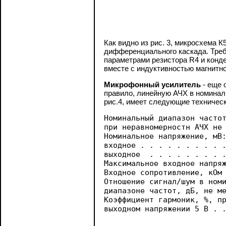
Как видно из рис. 3, микросхема
дифференциального каскада. Треб
параметрами резистора R4 и конд
вместе c индуктивностью магнитно
Микрофонный усилитель
- еще 
правило, линейную АЧХ в номиналь
рис.4, имеет следующие техническ
Номинальный диапазон частот
при неравномерностн АЧХ не 
Hoминальное напряжение, мВ:
входное . . . . . . . . . .
выходное  . . . . . . . . .
Максимальное входное напряж
Входное сопротивление, кОм 
Отношение сигнал/шум в номи
диапазоне частот, дБ, не ме
Коэффициент гармоник, %, пр