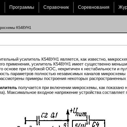
и
Программы
Справочник
Соревнования
Жу
кросхемы К548УН1
тельный усилитель К548УН1 является, как известно, микросхе
го применения, усилитель К548УН1 имеет существенно меньши
го основе при глубокой ООС, некритичен к нестабильности и пу
чность параметров полностью независимых каналов микросхемы 
рассмотрены примеры построения некоторых распространенных 
илитель
получается при включении микросхемы, как показано на
ла). Максимальное входное напряжение устройства составляет 