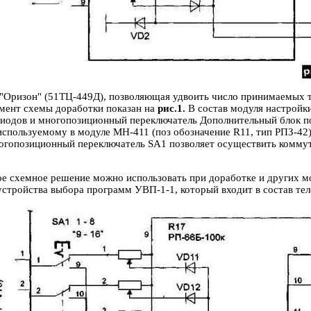
а "Оризон" (51ТЦ-449Д), позволяющая удвоить число принимаемых
мент схемы доработки показан на
рис.1.
В состав модуля настройк
диодов и многопозиционный переключатель Дополнительный блок п
используемому в модуле МН-411 (поз обозначение R11, тип РПЗ-4
огопозиционный переключатель SA1 позволяет осуществить комм
ое схемное решение можно использовать при доработке и других м
устройства выбора программ УВП-1-1, который входит в состав т