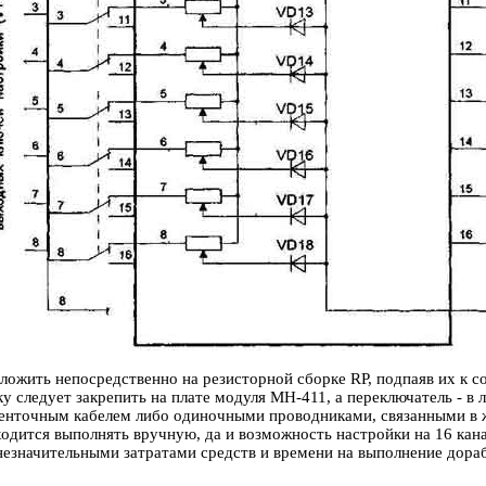
ожить непосредственно на резисторной сборке RP, подпаяв их к 
у следует закрепить на плате модуля МН-411, а переключатель - в
енточным кабелем либо одиночными проводниками, связанными в жг
одится выполнять вручную, да и возможность настройки на 16 кана
незначительными затратами средств и времени на выполнение дора