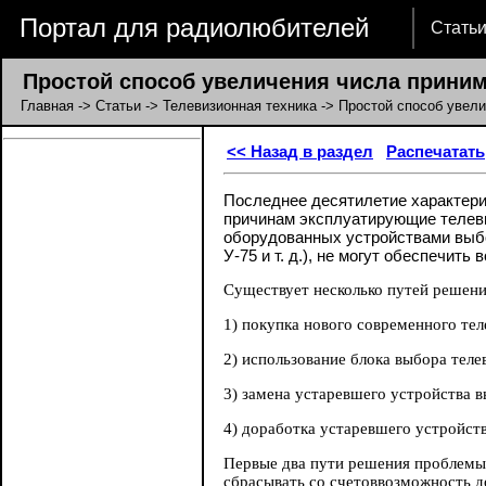
Портал для радиолюбителей
Стать
Простой способ увеличения числа прини
Главная
->
Статьи
->
Телевизионная техника
-> Простой способ увел
<< Назад в раздел
Распечатать
Последнее десятилетие характериз
причинам эксплуатирующие телеви
оборудованных устройствами выбо
У-75 и т. д.), не могут обеспечи
Существует несколько путей решен
1) покупка нового современного те
2) использование блока выбора теле
3) замена устаревшего устройства 
4) доработка устаревшего устройст
Первые два пути решения проблемы 
сбрасывать со счетоввозможность д