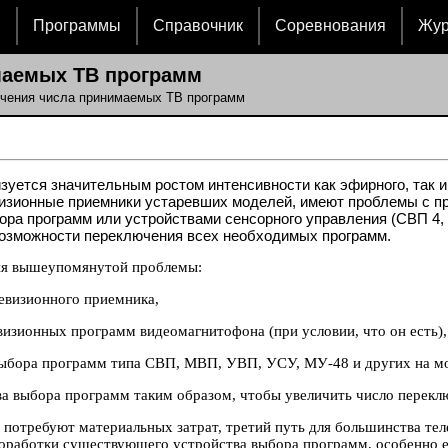
и
Программы
Справочник
Соревнования
Жу
маемых ТВ программ
ичения числа принимаемых ТВ программ
уется значительным ростом интенсивности как эфирного, так и
зионные приемники устаревших моделей, имеют проблемы с при
ра программ или устройствами сенсорного управления (СВП 4, 
ть возможности переключения всех необходимых программ.
ия вышеупомянутой проблемы:
левизионного приемника,
визионных программ видеомагнитофона (при условии, что он есть),
выбора программ типа СВП, МВП, УВП, УСУ, МУ-48 и других на мод
ва выбора программ таким образом, чтобы увеличить число перек
потребуют материальных затрат, третий путь для большинства тел
оработки существующего устройства выбора программ, особенно ес