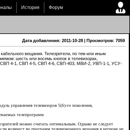
рналы
История
Форум
Дата добавления: 2011-10-28 | Просмотров: 7059
 кабельного вещания. Телезрители, по тем или иным
емом: шесть или восемь кнопок в телевизорах,
СВП 4-1, СВП 4-5, СВП 4-6, СВП-403, МВИ-2, УВП-1-1, УСУ-
уль управления телевизоров 5(6)-го поколения,
лючаемых телепрограмм
езрителей можно считать оптимальным. Однако не следует
ли количест во программ телевизионного вещания в регионе не