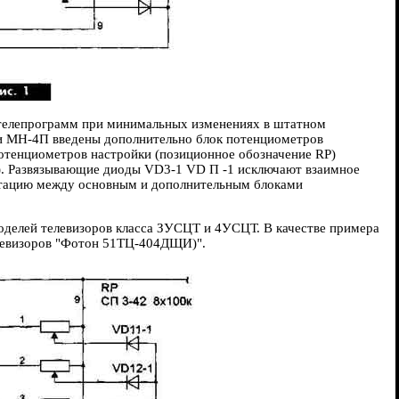
 телепрограмм при минимальных изменениях в штатном
и МН-4П введены дополнительно блок потенциометров
отенциометров настройки (позиционное обозначение RP)
2). Развязывающие диоды VD3-1 VD П -1 исключают взаимное
утацию между основным и дополнительным блоками
оделей телевизоров класса ЗУСЦТ и 4УСЦТ. В качестве примера
елевизоров "Фотон 51ТЦ-404ДЩИ)".