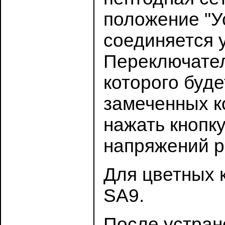
положение "Ус
соединяется 
Переключател
которого буде
замеченных к
нажать кнопк
напряжений р
Для цветных 
SA9.
После устран