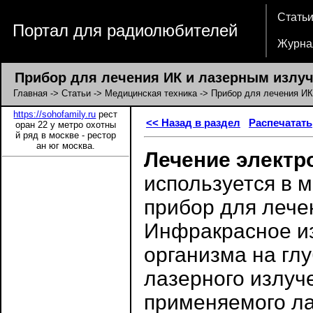
Стать
Портал для радиолюбителей
Журна
Прибор для лечения ИК и лазерным излу
Главная
->
Статьи
->
Медицинская техника
-> Прибор для лечения ИК
https://sohofamily.ru
рест
<< Назад в раздел
Распечатать
оран 22 у метро охотны
й ряд в москве - рестор
ан юг москва.
Лечение элект
используется в 
прибор для лече
Инфракрасное из
организма на глу
лазерного излуч
применяемого л