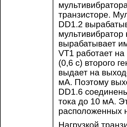
мультивибратор
транзисторе. Му
DD
1.2 вырабатыв
мультивибратор
вырабатывает им
VT
1 работает на
(0,6 с) второго 
выдает на выходе
мА. Поэтому вых
DD
1.6 соединен
тока до 10 мА. Э
расположенных н
Нагрузкой транз