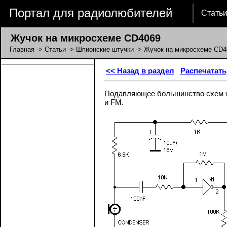
Портал для радиолюбителей
Стать
Жучок на микросхеме CD4069
Главная
->
Статьи
->
Шпионские штучки
-> Жучок на микросхеме CD4
<< Назад в раздел
Распечатать
Подавляющее большинство схем ж
и FM.