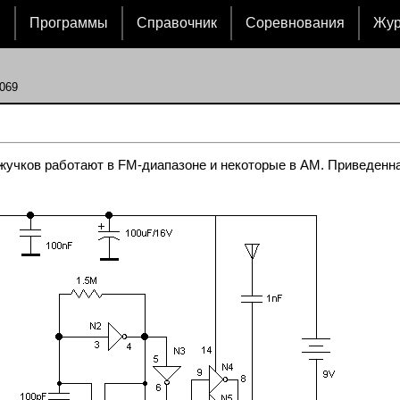
и
Программы
Справочник
Соревнования
Жу
069
учков работают в FM-диапазоне и некоторые в AM. Приведенн