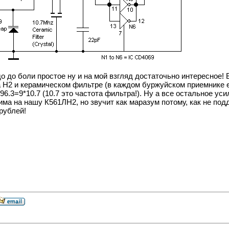
о до боли простое ну и на мой взгляд достаточьно интересное!
 Н2 и керамическом фильтре (в каждом буржуйском приемнике ес
 96.3=9*10.7 (10.7 это частота фильтра!). Ну а все остальное ус
ма на нашу К561ЛН2, но звучит как маразум потому, как не по
 рублей!