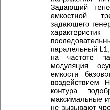
Задающий ген
емкостной тр
задающего генер
характерис
последовател
паралельный L1,
на частоте па
модуляция осу
емкости базово
воздействием Н
контура подо
максимальные из
не вызывают чре