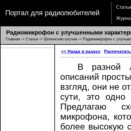
Стать
Портал для радиолюбителей
Журна
Радиомикрофон с улучшенными характер
Главная
->
Статьи
->
Шпионские штучки
-> Радиомикрофон с улучше
<< Назад в раздел
Распечатать
В разной лит
описаний просты
взгляд, они не о
сути, это одно
Предлагаю сх
микрофона, кот
более высокую с