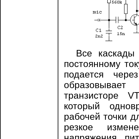
Все каскады и
постоянному ток
подается чере
образовывает
транзисторе V
который однов
рабочей точки д
резкое измен
напряжения пи