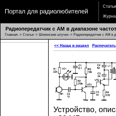
Стать
Портал для радиолюбителей
Журна
Радиопередатчик с AM в диапазоне частот
Главная
->
Статьи
->
Шпионские штучки
-> Радиопередатчик с AM в д
<< Назад в раздел
Распечатать
Устройство, опи