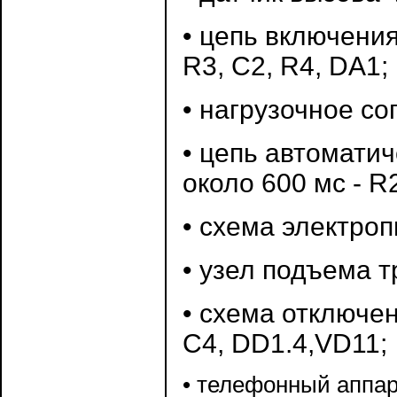
• цепь включения
R3, С2, R4, DA1;
• нагрузочное со
• цепь автомати
около 600 мс - R2
• схема электроп
• узел подъема т
• схема отключен
С4, DD1.4,VD11;
• телефонный аппара