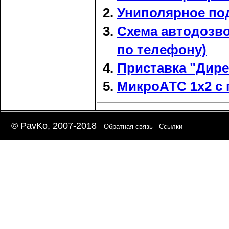
Униполярное по
Схема автодозво
по телефону)
Приставка "Дире
МикроАТС 1х2 с
© PavKo, 2007-2018
Обратная связь
Ссылки