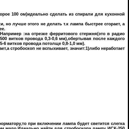
оторое 100 ом)идеально сделать из спирали для кухонной
 но лучше этого не делать т.к лампа быстрее сгорает, а
ее.
.Например :на отрезке ферритового стержня(это в радио
500 витков провода 0,3-0,6 мм),обертывая после каждого
5-6 витков провода потолще 0,8-1,0 мм).
ает,а стробоскоп не вспыхивает, значит:1)либо неработает
орматору,то при включении лампа будет светится слегка
ком мало.Идеально найти для стробоскопа лампу ИСК-250