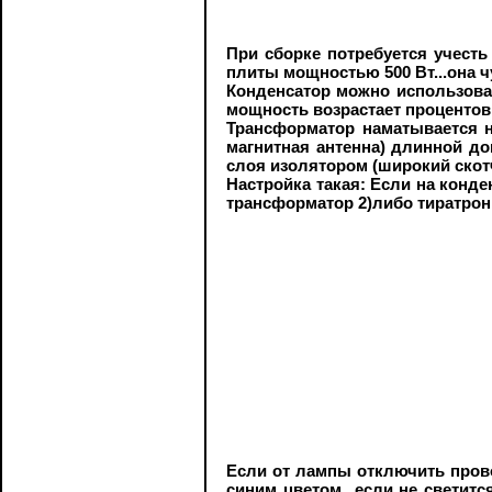
При сборке потребуется учесть
плиты мощностью 500 Вт...она ч
Конденсатор можно использоват
мощность возрастает процентов н
Трансформатор наматывается на
магнитная антенна) длинной до
слоя изолятором (широкий скотч 
Настройка такая: Если на конде
трансформатор 2)либо тиратрон
Если от лампы отключить прово
синим цветом...если не светит