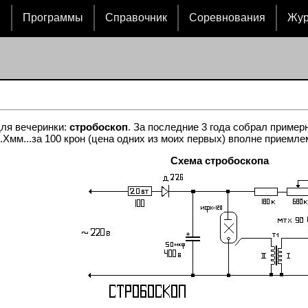
и
Программы
Справочник
Соревнования
Жу
ля вечеринки:
стробоскоп
. За последние 3 года собрал примерн
.Хмм...за 100 крон (цена одних из моих первых) вполне приемлем
Схема стробоскопа