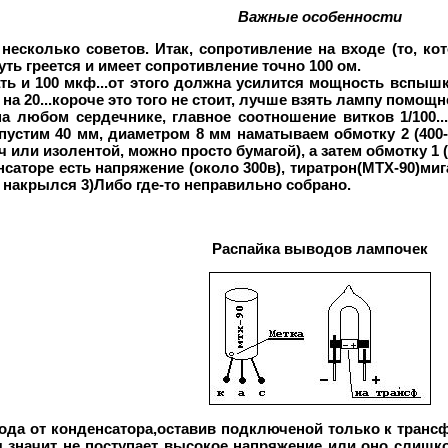
Важные особенности
 несколько советов. Итак, сопротивление на входе (то, к
уть греется и имеет сопротивление точно 100 ом.
ь и 100 мкф...от этого должна усилится мощность вспышки,
а 20...короче это того не стоит, лучше взять лампу помощн
 любом сердечнике, главное соотношение витков 1/100..
пустим 40 мм, диаметром 8 мм наматываем обмотку 2 (400-
или изолентой, можно просто бумагой), а затем обмотку 1 (
нсаторе есть напряжение (около 300в), тиратрон(МТХ-90)миг
 накрылся 3)Либо где-то неправильно собрано.
Распайка выводов лампочек
да от конденсатора,оставив подключеной только к трансф
ся значит не поступает высокое напряжение или оно слиш