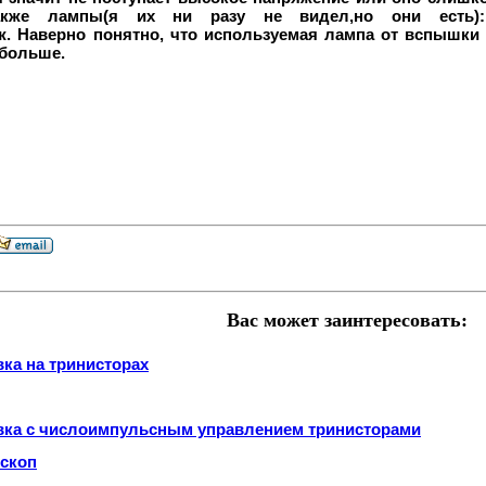
кже лампы(я их ни разу не видел,но они есть):ИФП-2
0 Дж. Наверно понятно, что используемая лампа от вспышк
обольше.
Вас может заинтересовать:
ка на тринисторах
вка с числоимпульсным управлением тринисторами
скоп