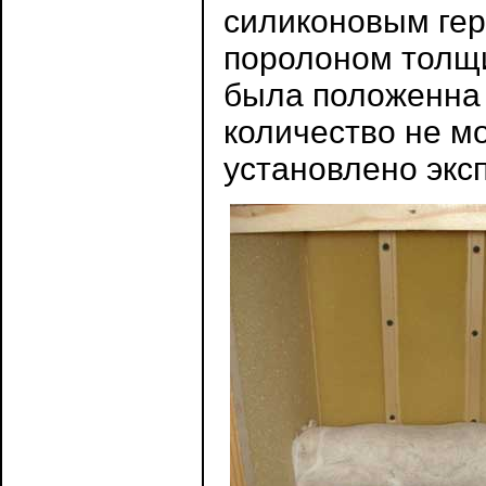
силиконовым гер
поролоном толщи
была положенна 
количество не мо
установлено экс