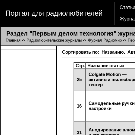
Стать
Портал для радиолюбителей
Журна
Раздел "Первым делом технология" журн
Главная
->
Радиолюбительские журналы
->
Журнал Радиомир
-> Пер
Сортировать по:
Названию
,
Ав
Стр.
Название статьи
Colgate Motion —
25
активный пылесбор
тестер
Cамодельные ручки
16
настройки
Анодирование алю
31
и его сплавов