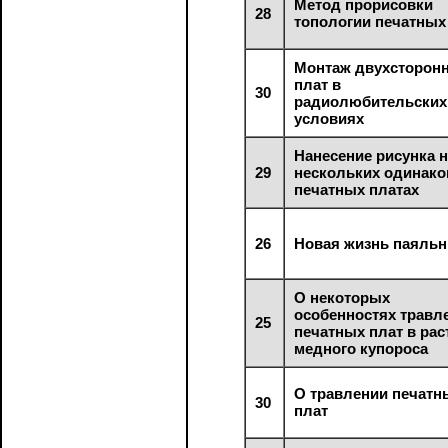
Метод прорисовки
28
топологии печатных
Монтаж двухсторон
плат в
30
радиолюбительских
условиях
Нанесение рисунка 
29
нескольких одинак
печатных платах
26
Новая жизнь паяльн
О некоторых
особенностях травл
25
печатных плат в рас
медного купороса
О травлении печатн
30
плат