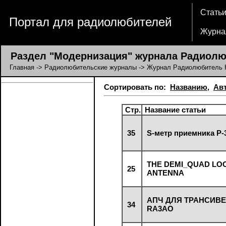
Стать
Портал для радиолюбителей
Журна
Раздел "Модернизация" журнала Радиолю
Главная
->
Радиолюбительские журналы
->
Журнал Радиолюбитель 
Сортировать по:
Названию
,
Ав
Стр.
Название статьи
35
S-метр приемника Р-
THE DEMI_QUAD LO
25
ANTENNA
АПЧ ДЛЯ ТРАНСИВ
34
RA3AO