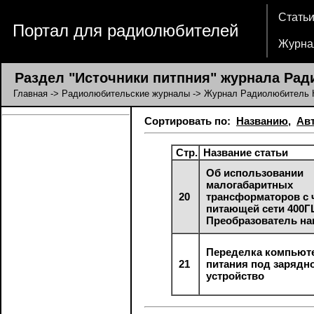
Стать
Портал для радиолюбителей
Журна
Раздел "Источники питпния" журнала Рад
Главная
->
Радиолюбительские журналы
->
Журнал Радиолюбитель 
Сортировать по:
Названию
,
Ав
Стр.
Название статьи
Об использовании
малогабаритных
20
трансформаторов с 
питающей сети 400Г
Преобразователь н
Переделка компьют
21
питания под зарядн
устройство