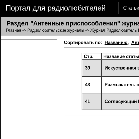
Портал для радиолюбителей
Стать
Раздел "Антенные приспособления" журна
Главная
->
Радиолюбительские журналы
->
Журнал Радиолюбитель 
Сортировать по:
Названию
,
Ав
Стр.
Название стать
39
Искуственная 
43
Размыкатель о
41
Согласующий 