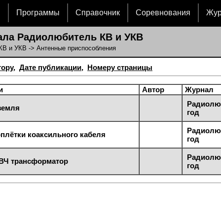
и
Программы
Справочник
Соревнования
Жу
ла Радиолюбитель КВ и УКВ
КВ и УКВ
-> Антенные приспособления
тору
,
Дате публикации
,
Номеру страницы
и
Автор
Журнал
Радиолюб
земля
год
Радиолюб
плётки коаксильного кабеля
год
Радиолюб
ВЧ трансформатор
год