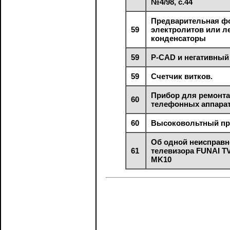
№4/98, с.44
Предварительная ф
59
электролитов или л
конденсаторы
59
P-CAD и негативный
59
Счетчик витков.
Прибор для ремонт
60
телефонных аппара
60
Высоковольтный пр
Об одной неисправн
61
телевизора FUNAI TV
MK10