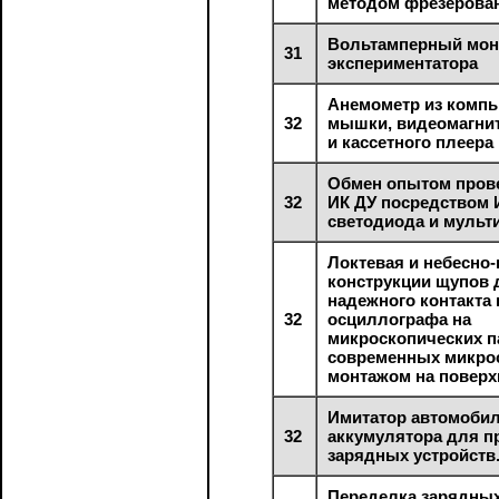
методом фрезерова
Вольтамперный мон
31
экспериментатора
Анемометр из комп
32
мышки, видеомагни
и кассетного плеера
Обмен опытом пров
32
ИК ДУ посредством 
светодиода и мульт
Локтевая и небесно
конструкции щупов 
надежного контакта
32
осциллографа на
микроскопических п
современных микро
монтажом на поверх
Имитатор автомоби
32
аккумулятора для п
зарядных устройств
Переделка зарядных