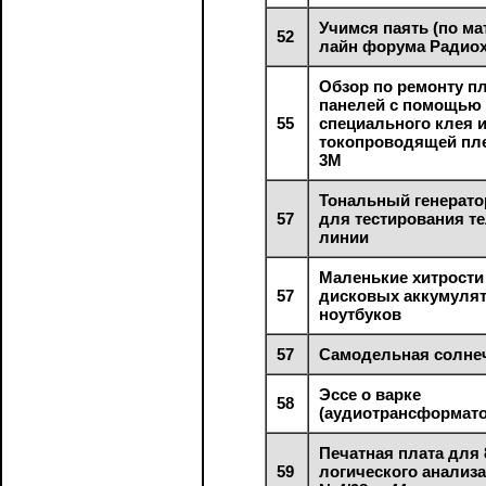
Учимся паять (по ма
52
лайн форума Радио
Обзор по ремонту п
панелей с помощью
55
специального клея 
токопроводящей пл
3М
Тональный генерато
57
для тестирования т
линии
Маленькие хитрости
57
дисковых аккумуля
ноутбуков
57
Самодельная солнеч
Эссе о варке
58
(аудиотрансформат
Печатная плата для 
59
логического анализа