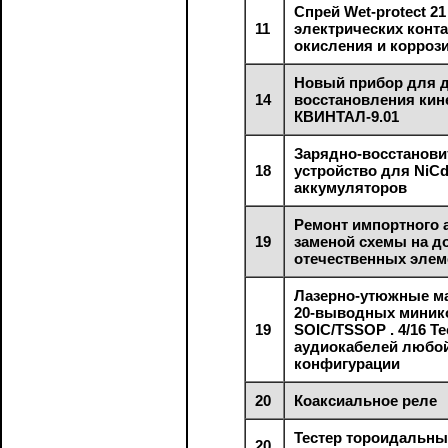
Спрей Wet-protect 2
11
электрических конта
окисления и корроз
Новый прибор для д
14
восстановления кин
КВИНТАЛ-9.01
Зарядно-восстанови
18
устройство для NiCd
аккумуляторов
Ремонт импортного 
19
заменой схемы на д
отечественных элем
Лазерно-утюжные м
20-выводных миник
19
SOIC/TSSOP . 4/16 Те
аудиокабелей любо
конфигурации
20
Коаксиальное реле
Тестер тороидальны
20