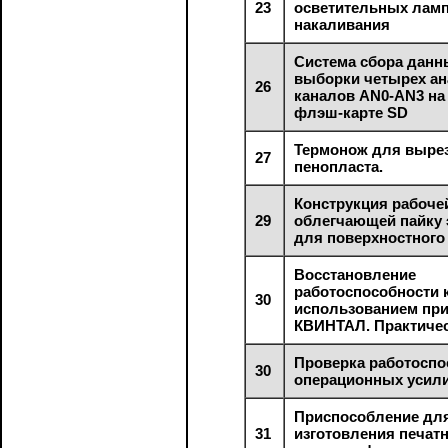
23
осветительных лам
накаливания
Система сбора данн
выборки четырех а
26
каналов AN0-AN3 на
флэш-карте SD
Термонож для выре
27
пенопласта.
Конструкция рабочей
29
облегчающей пайку
для поверхностного
Восстановление
работоспособности 
30
использованием пр
КВИНТАЛ. Практиче
Проверка работоспо
30
операционных усил
Приспособление дл
31
изготовления печат