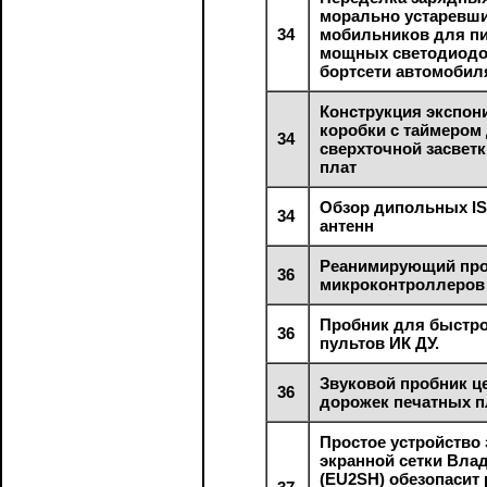
морально устаревш
34
мобильников для п
мощных светодиодо
бортсети автомобил
Конструкция экспо
коробки с таймером
34
сверхточной засвет
плат
Обзор дипольных IS
34
антенн
Реанимирующий про
36
микроконтроллеров
Пробник для быстро
36
пультов ИК ДУ.
Звуковой пробник ц
36
дорожек печатных п
Простое устройство
экранной сетки Вла
(EU2SH) обезопасит 