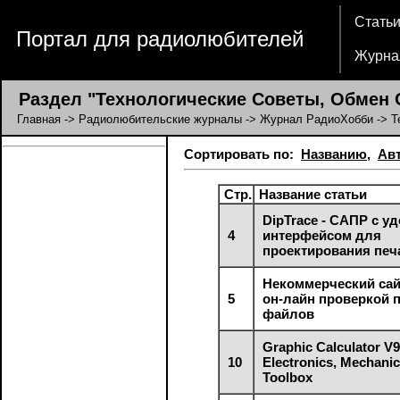
Стать
Портал для радиолюбителей
Журна
Раздел "Технологические Советы, Обмен 
Главная
->
Радиолюбительские журналы
->
Журнал РадиоХобби
-> Т
Сортировать по:
Названию
,
Ав
Стр.
Название статьи
DipTrace - САПР с 
4
интерфейсом для
проектирования печ
Некоммерческий сай
5
он-лайн проверкой 
файлов
Graphic Calculator V9
10
Electronics, Mechani
Toolbox