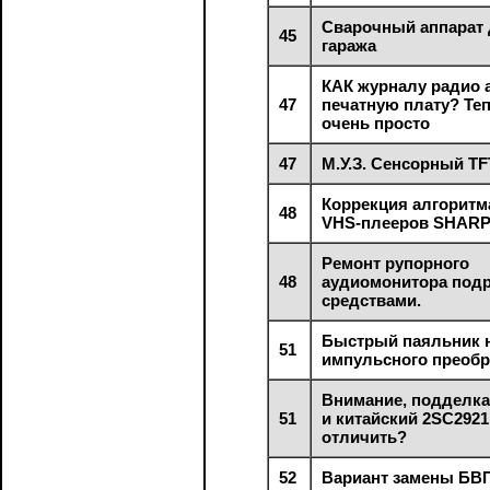
Сварочный аппарат 
45
гаража
КАК журналу радио 
47
печатную плату? Теп
очень просто
47
М.У.З. Сенсорный TF
Коррекция алгоритм
48
VHS-плееров SHAR
Ремонт рупорного
48
аудиомонитора под
средствами.
Быстрый паяльник 
51
импульсного преобр
Внимание, подделка
51
и китайский 2SC2921
отличить?
52
Вариант замены БВП