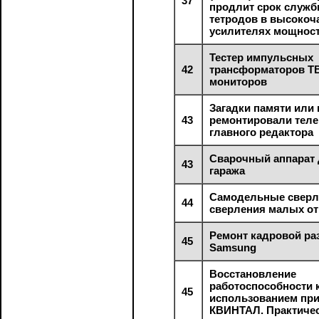
37
продлит срок служ
тетродов в высокоч
усилителях мощнос
Тестер импульсных
42
трансформаторов Т
мониторов
Загадки памяти или
43
ремонтировали теле
главного редактора
Сварочный аппарат 
43
гаража
Самодельные сверл
44
сверления малых от
Ремонт кадровой ра
45
Samsung
Восстановление
работоспособности 
45
использованием пр
КВИНТАЛ. Практиче