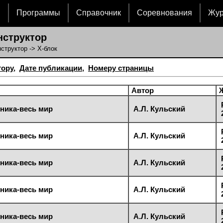
и
Программы
Справочник
Соревнования
Жу
нструктор
структор
-> Х-блок
тору
,
Дате публикации
,
Номеру страницы
Автор
ника-весь мир
А.Л. Кульский
ника-весь мир
А.Л. Кульский
ника-весь мир
А.Л. Кульский
ника-весь мир
А.Л. Кульский
ника-весь мир
А.Л. Кульский