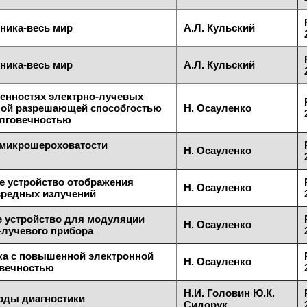
ника-весь мир
А.Л. Кульский
ника-весь мир
А.Л. Кульский
енностях электрно-лучевых
ной разрешающей способгостью
Н. Осауленко
лговечностью
 микрошероховатости
Н. Осауленко
 устройство отображения
Н. Осауленко
вредных излучений
 устройство для модуляции
Н. Осауленко
-лучевого прибора
ка с повышенной электронной
Н. Осауленко
овечностью
Н.И. Головин Ю.К.
оды диагностики
Сидорук