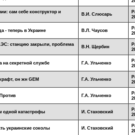
2
ии: сам себе конструктор и
Р
В.И. Слюсарь
2
Р
а - теперь в Украине
В.Л. Чаусов
2
ЭС: станцию закрыли, проблема
Р
В.Н. Щербин
2
Р
 на секретной службе
Г.А. Ульченко
2
Р
крафт, он жн GEM
Г.А. Ульченко
2
Р
 Против
Г.А. Ульченко
2
Р
ам одной катастрофы
И. Стаховский
2
Р
ать украинские соколы
И. Стаховский
2