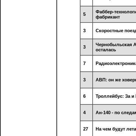
Фаббер-технологи
5
фабрикант
3
Скоростные поезд
Чернобыльская А
3
осталась
7
Радиоэлектроника
3
АВП: он же ховер
6
Троллейбус: За и
4
Ан-140 - по след
27
На чем будут лет