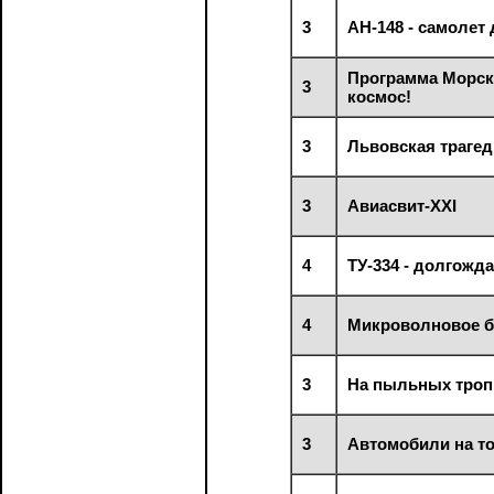
3
АН-148 - самолет
Программа Морско
3
космос!
3
Львовская трагед
3
Авиасвит-XXI
4
ТУ-334 - долгожд
4
Микроволновое 
3
На пыльных троп
3
Автомобили на т