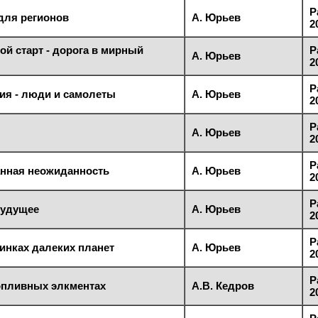
Р
 для регионов
А. Юрьев
2
й старт - дорога в мирный
Р
А. Юрьев
2
Р
ия - люди и самолеты
А. Юрьев
2
Р
А. Юрьев
2
Р
анная неожиданность
А. Юрьев
2
Р
будущее
А. Юрьев
2
Р
инках далеких планет
А. Юрьев
2
Р
опливных элкментах
А.В. Кедров
2