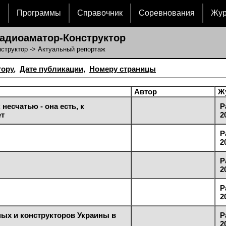
и
Программы
Справочник
Соревнования
Жу
адиоаматор-Конструктор
структор
-> Актуальный репортаж
тору
,
Дате публикации
,
Номеру страницы
Автор
Ж
 несчатью - она есть, к
Р
ет
2
Р
2
Р
2
Р
2
ых и конструкторов Украины в
Р
2