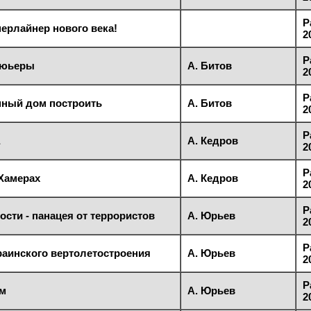
Р
перлайнер нового века!
2
Р
ьюьеры
А. Битов
2
Р
умный дом построить
А. Битов
2
Р
А. Кедров
2
Р
Хамерах
А. Кедров
2
Р
ости - панацея от террористов
А. Юрьев
2
Р
раинского вертолетостроения
А. Юрьев
2
Р
ем
А. Юрьев
2