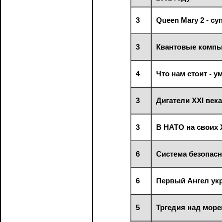
3
Queen Mary 2 - су
3
Квантовые комп
4
Что нам стоит - 
3
Дигатели XXI века
3
В НАТО на своих 
6
Система безопасн
6
Первый Ангел ук
5
Тргедия над мор