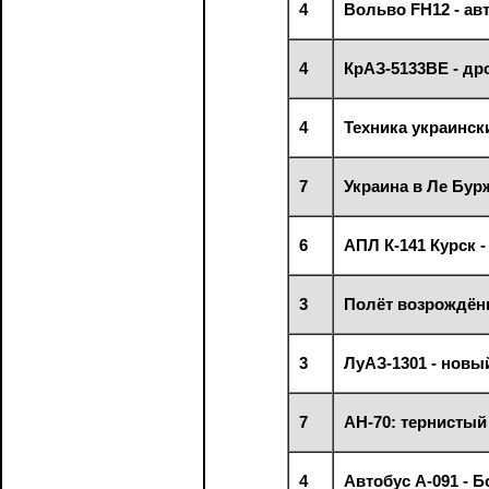
4
Вольво FH12 - ав
4
КрАЗ-5133ВЕ - др
4
Техника украинск
7
Украина в Ле Бур
6
АПЛ К-141 Курск 
3
Полёт возрождён
3
ЛуАЗ-1301 - новы
7
АН-70: тернистый
4
Автобус А-091 - Б