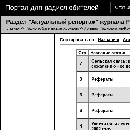
Портал для радиолюбителей
Стать
Раздел "Актуальный репортаж" журнала Р
Главная
->
Радиолюбительские журналы
->
Журнал Радиоаматор-Кон
Сортировать по:
Названию
,
Ав
Стр.
Название статьи
Сельская связь: к
7
сожалению - ее н
8
Рефераты
6
Рефераты
6
Рефераты
Успехи юных учен
4
2002 году