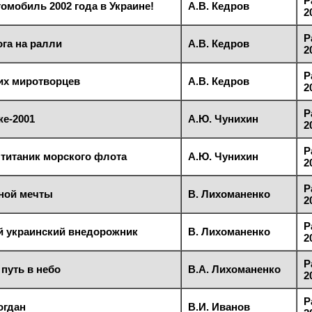
Р
томобиль 2002 года в Украине!
А.В. Кедров
2
Р
ога на ралли
А.В. Кедров
2
Р
их миротворцев
А.В. Кедров
2
Р
же-2001
А.Ю. Чунихин
2
Р
- титаник морского флота
А.Ю. Чунихин
2
Р
ной мечты
В. Лихоманенко
2
Р
й украинский внедорожник
В. Лихоманенко
2
Р
 путь в небо
В.А. Лихоманенко
2
Р
огдан
В.И. Иванов