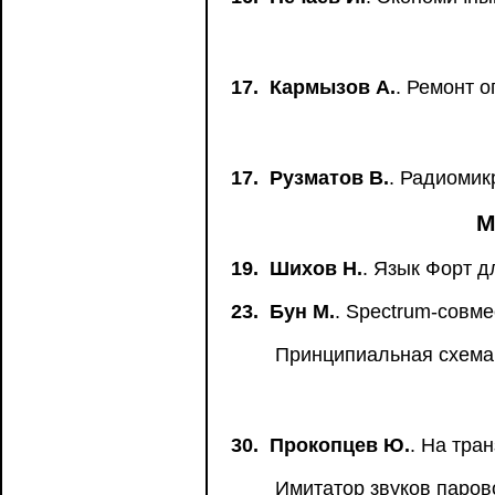
17.
Кармызов А.
. Ремонт 
17.
Рузматов В.
. Радиомик
М
19.
Шихов Н.
. Язык Форт 
23.
Бун М.
. Spectrum-совм
Принципиальная схема
30.
Прокопцев Ю.
. На тра
Имитатор звуков парово