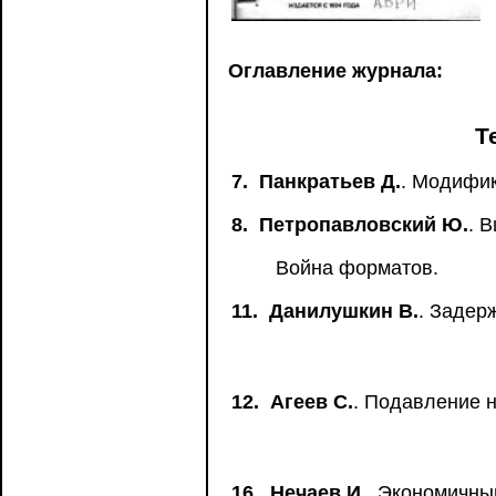
Оглавление журнала:
Т
7.
Панкратьев Д.
. Модифи
8.
Петропавловский Ю.
. 
Война форматов.
11.
Данилушкин В.
. Задер
12.
Агеев С.
. Подавление 
16.
Нечаев И.
. Экономичны