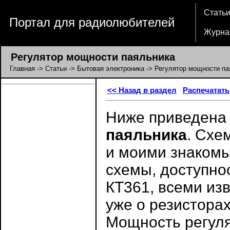
Стать
Портал для радиолюбителей
Журна
Регулятор мощности паяльника
Главная
->
Статьи
->
Бытовая электроника
-> Регулятор мощности па
<< Назад в раздел
Распечатать
Ниже приведен
паяльника
. Схе
и моими знаком
схемы, доступно
КТ361, всеми из
уже о резисторах
Мощность регулят