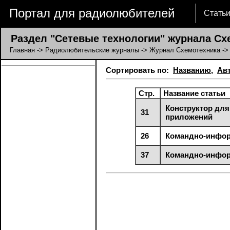
Портал для радиолюбителей
Стать
Раздел "Сетевые технологии" журнала Сх
Главная
->
Радиолюбительские журналы
->
Журнал Схемотехника
->
Сортировать по:
Названию
,
Ав
Стр.
Название статьи
Конструктор для
31
приложений
26
Командно-информ
37
Командно-информ