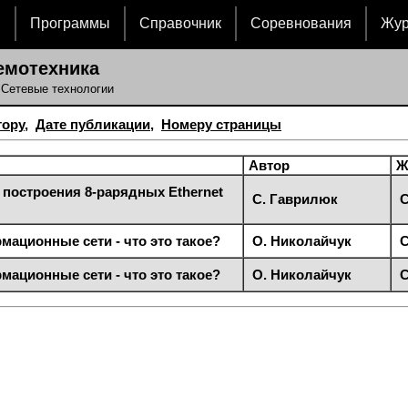
и
Программы
Справочник
Соревнования
Жу
емотехника
 Сетевые технологии
тору
,
Дате публикации
,
Номеру страницы
Автор
Ж
 построения 8-рарядных Ethernet
С. Гаврилюк
С
ационные сети - что это такое?
О. Николайчук
С
ационные сети - что это такое?
О. Николайчук
С