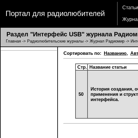
Стать
Портал для радиолюбителей
Журна
Раздел "Интерфейс USB" журнала Радиом
Главная
->
Радиолюбительские журналы
->
Журнал Радиомир
-> Ин
Сортировать по:
Названию
,
Ав
Стр.
Название статьи
История создания, 
50
применения и струк
интерфейса.