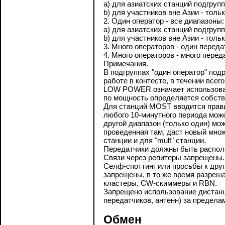
a) для азиатских станций подгрупп
b) для участников вне Азии - тольк
2. Один оператор - все диапазоны:
a) для азиатских станций подгрупп
b) для участников вне Азии - тольк
3. Много операторов - один переда
4. Много операторов - много перед
Примечания.
В подгруппах "один оператор" под
работе в контесте, в течении всего
LOW POWER означает использован
по мощность определяется собств
Для станций MOST вводится прави
любого 10-минутного периода може
другой диапазон (только один) мо
проведенная там, даст новый множ
станции и для "mult" станции.
Передатчики должны быть располо
Связи через репитеры запрещены.
Селф-споттинг или просьбы к дру
запрещены, в то же время разреш
кластеры, CW-скиммеры и RBN.
Запрещено использование дистанц
передатчиков, антенн) за предела
Обмен