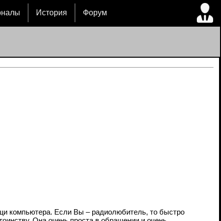
рналы
История
Форум
ощи компьютера. Если Вы – радиолюбитель, то быстро
оинству. Она очень проста в обращении и очень