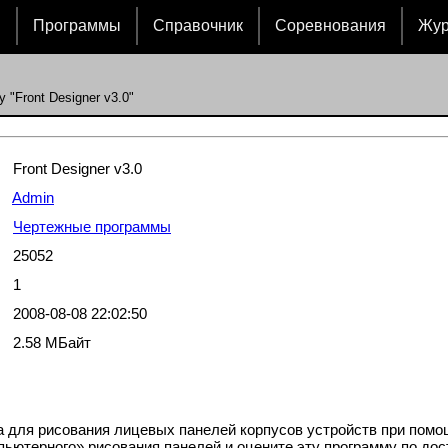
и
Программы
Справочник
Соревнования
Жу
 "Front Designer v3.0"
Front Designer v3.0
Admin
Чертежные программы
25052
1
2008-08-08 22:02:50
2.58 МБайт
мма для рисования лицевых панелей корпусов устройств при пом
ьютерного» рисования панелей и оцените эту программу по дост