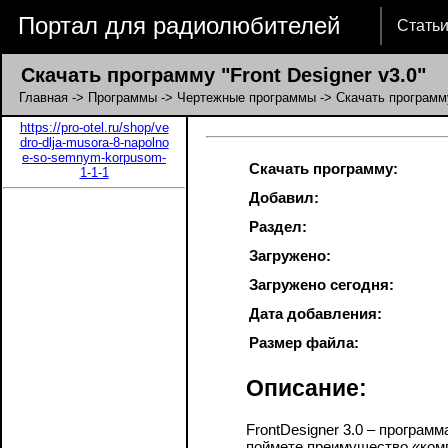
Портал для радиолюбителей
Стать
Скачать программу "Front Designer v3.0"
Главная
->
Программы
->
Чертежные программы
-> Скачать программу
https://pro-otel.ru/shop/ve
dro-dlja-musora-8-napolno
e-so-semnym-korpusom-
Скачать программу:
1-1-1
Добавил:
Раздел:
Загружено:
Загружено сегодня:
Дата добавления:
Размер файла:
Описание:
FrontDesigner 3.0 – програ
поймете преимущество «комп