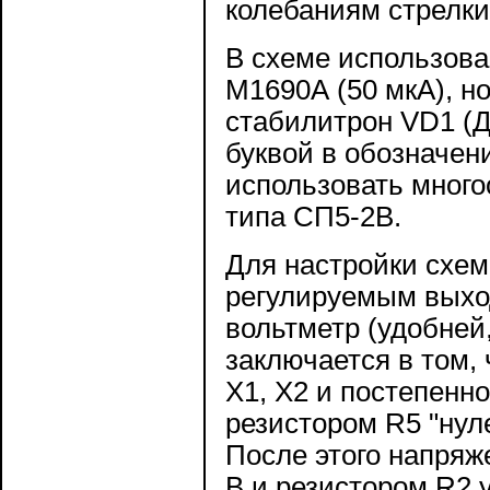
колебаниям стрелки
В схеме использова
М1690А (50 мкА), н
стабилитрон VD1 (
буквой в обозначен
использовать много
типа СП5-2В.
Для настройки схем
регулируемым выхо
вольтметр (удобней
заключается в том,
Х1, Х2 и постепенн
резистором R5 "нул
После этого напряж
В и резистором R2 